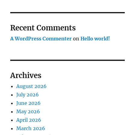
Recent Comments
A WordPress Commenter
on
Hello world!
Archives
August 2026
July 2026
June 2026
May 2026
April 2026
March 2026