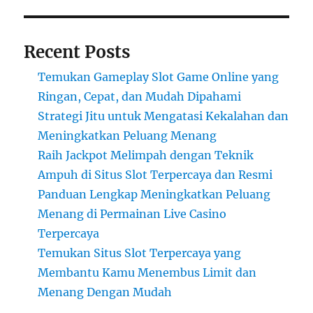
Recent Posts
Temukan Gameplay Slot Game Online yang
Ringan, Cepat, dan Mudah Dipahami
Strategi Jitu untuk Mengatasi Kekalahan dan
Meningkatkan Peluang Menang
Raih Jackpot Melimpah dengan Teknik
Ampuh di Situs Slot Terpercaya dan Resmi
Panduan Lengkap Meningkatkan Peluang
Menang di Permainan Live Casino
Terpercaya
Temukan Situs Slot Terpercaya yang
Membantu Kamu Menembus Limit dan
Menang Dengan Mudah