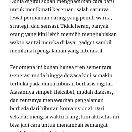
Dunia digital sudah menghadirkan cara baru
untuk menikmati keseruan, salah satunya
lewat permainan daring yang penuh warna,
strategi, dan sensasi. Tidak heran, banyak
orang yang kini lebih memilih menghabiskan
waktu santai mereka di layar gadget sambil
menikmati pengalaman yang interaktif.
Fenomena ini bukan hanya tren sementara.
Generasi muda hingga dewasa kini semakin
terbuka pada dunia hiburan berbasis digital.
Alasannya simpel: fleksibel, mudah diakses,
dan tentunya menawarkan pengalaman
berbeda dari hiburan konvensional. Dari
sekadar mengisi waktu luang, kini aktivitas ini
bisa jadi cara untuk menambah semangat