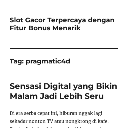
Slot Gacor Terpercaya dengan
Fitur Bonus Menarik
Tag:
pragmatic4d
Sensasi Digital yang Bikin
Malam Jadi Lebih Seru
Di era serba cepat ini, hiburan nggak lagi
sekadar nonton TV atau nongkrong di kafe.