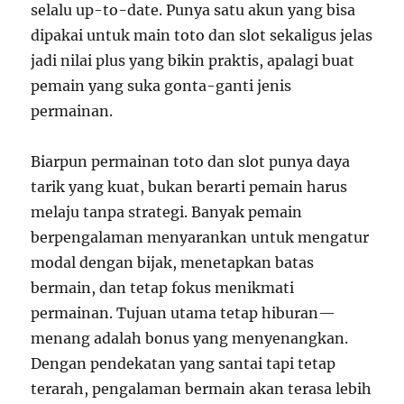
selalu up-to-date. Punya satu akun yang bisa
dipakai untuk main toto dan slot sekaligus jelas
jadi nilai plus yang bikin praktis, apalagi buat
pemain yang suka gonta-ganti jenis
permainan.
Biarpun permainan toto dan slot punya daya
tarik yang kuat, bukan berarti pemain harus
melaju tanpa strategi. Banyak pemain
berpengalaman menyarankan untuk mengatur
modal dengan bijak, menetapkan batas
bermain, dan tetap fokus menikmati
permainan. Tujuan utama tetap hiburan—
menang adalah bonus yang menyenangkan.
Dengan pendekatan yang santai tapi tetap
terarah, pengalaman bermain akan terasa lebih