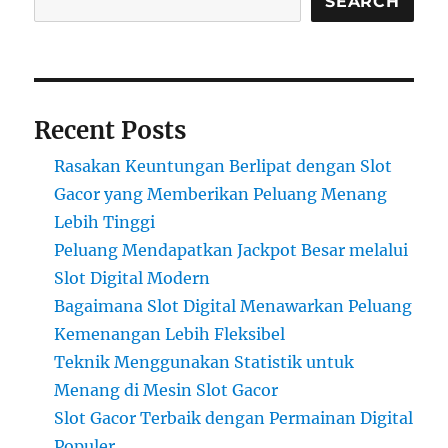
SEARCH
Online
Recent Posts
Rasakan Keuntungan Berlipat dengan Slot
Gacor yang Memberikan Peluang Menang
Lebih Tinggi
Peluang Mendapatkan Jackpot Besar melalui
Slot Digital Modern
Bagaimana Slot Digital Menawarkan Peluang
Kemenangan Lebih Fleksibel
Teknik Menggunakan Statistik untuk
Menang di Mesin Slot Gacor
Slot Gacor Terbaik dengan Permainan Digital
Populer