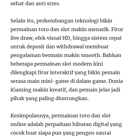
sehat dan anti stres.
Selain itu, perkembangan teknologi bikin
permainan toto dan slot makin menarik. Fitur
live draw, efek visual HD, hingga sistem cepat
untuk deposit dan withdrawal membuat
pengalaman bermain makin smooth. Bahkan
beberapa permainan slot modern kini
dilengkapi fitur interaktif yang bikin pemain
serasa main mini-game di dalam game. Dunia
iGaming makin kreatif, dan pemain jelas jadi
pihak yang paling diuntungkan.
Kesimpulannya, permainan toto dan slot
online adalah perpaduan hiburan digital yang
cocok buat siapa pun yang pengen santai