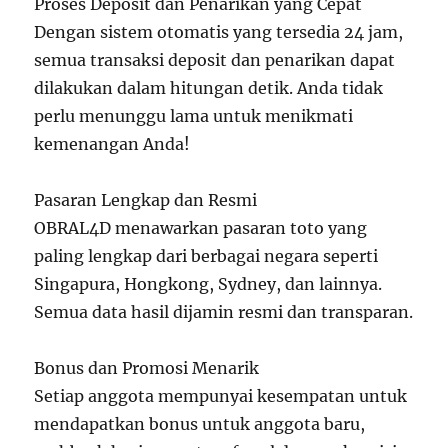
Proses Deposit dan Penarikan yang Cepat
Dengan sistem otomatis yang tersedia 24 jam,
semua transaksi deposit dan penarikan dapat
dilakukan dalam hitungan detik. Anda tidak
perlu menunggu lama untuk menikmati
kemenangan Anda!
Pasaran Lengkap dan Resmi
OBRAL4D menawarkan pasaran toto yang
paling lengkap dari berbagai negara seperti
Singapura, Hongkong, Sydney, dan lainnya.
Semua data hasil dijamin resmi dan transparan.
Bonus dan Promosi Menarik
Setiap anggota mempunyai kesempatan untuk
mendapatkan bonus untuk anggota baru,