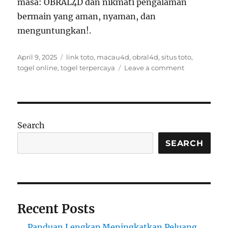
masa: OBRAL4D dan nikmati pengalaman
bermain yang aman, nyaman, dan
menguntungkan!.
Posted
Tags
April 9, 2025
link toto
,
macau4d
,
obral4d
,
situs toto
,
on
on
togel online
,
togel terpercaya
Leave a comment
Mulai
dari
Kecil,
Menang
Besar
Search
di
OBRAL4D!
SEARCH
Recent Posts
Panduan Lengkap Meningkatkan Peluang