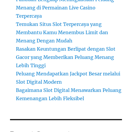
Menang di Permainan Live Casino
Terpercaya
Temukan Situs Slot Terpercaya yang
Membantu Kamu Menembus Limit dan
Menang Dengan Mudah
Rasakan Keuntungan Berlipat dengan Slot
Gacor yang Memberikan Peluang Menang
Lebih Tinggi
Peluang Mendapatkan Jackpot Besar melalui
Slot Digital Modern
Bagaimana Slot Digital Menawarkan Peluang
Kemenangan Lebih Fleksibel