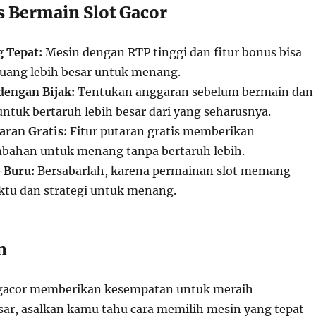
s Bermain Slot Gacor
g Tepat:
Mesin dengan RTP tinggi dan fitur bonus bisa
uang lebih besar untuk menang.
dengan Bijak:
Tentukan anggaran sebelum bermain dan
ntuk bertaruh lebih besar dari yang seharusnya.
ran Gratis:
Fitur putaran gratis memberikan
bahan untuk menang tanpa bertaruh lebih.
-Buru:
Bersabarlah, karena permainan slot memang
tu dan strategi untuk menang.
n
 gacor memberikan kesempatan untuk meraih
r, asalkan kamu tahu cara memilih mesin yang tepat