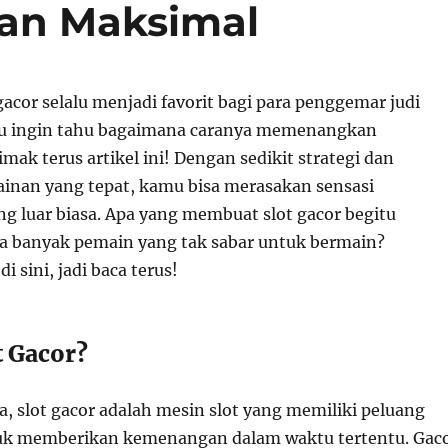
an Maksimal
acor selalu menjadi favorit bagi para penggemar judi
amu ingin tahu bagaimana caranya memenangkan
imak terus artikel ini! Dengan sedikit strategi dan
inan yang tepat, kamu bisa merasakan sensasi
 luar biasa. Apa yang membuat slot gacor begitu
a banyak pemain yang tak sabar untuk bermain?
i sini, jadi baca terus!
t Gacor?
, slot gacor adalah mesin slot yang memiliki peluang
tuk memberikan kemenangan dalam waktu tertentu. Gac