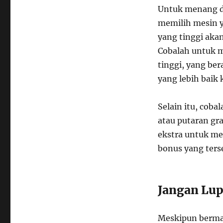
Untuk menang di
memilih mesin y
yang tinggi aka
Cobalah untuk m
tinggi, yang be
yang lebih baik
Selain itu, cob
atau putaran gra
ekstra untuk me
bonus yang ters
Jangan Lu
Meskipun bermai