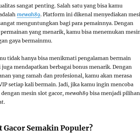
alitas sangat penting. Salah satu yang bisa kamu
adalah
mewah89
. Platform ini dikenal menyediakan mes
 sangat menguntungkan bagi para pemainnya. Dengan
an permainan yang menarik, kamu bisa menemukan mesi
ngan gaya bermainmu.
mu tidak hanya bisa menikmati pengalaman bermain
pi juga mendapatkan berbagai bonus menarik. Dengan
anan yang ramah dan profesional, kamu akan merasa
VIP setiap kali bermain. Jadi, jika kamu ingin mencoba
dengan mesin slot gacor,
mewah89
bisa menjadi pilihan
t.
t Gacor Semakin Populer?