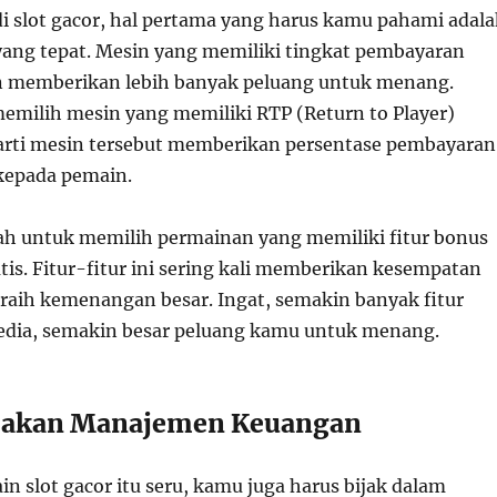
 slot gacor, hal pertama yang harus kamu pahami adal
ang tepat. Mesin yang memiliki tingkat pembayaran
n memberikan lebih banyak peluang untuk menang.
emilih mesin yang memiliki RTP (Return to Player)
rarti mesin tersebut memberikan persentase pembayaran
 kepada pemain.
alah untuk memilih permainan yang memiliki fitur bonus
tis. Fitur-fitur ini sering kali memberikan kesempatan
raih kemenangan besar. Ingat, semakin banyak fitur
edia, semakin besar peluang kamu untuk menang.
pakan Manajemen Keuangan
n slot gacor itu seru, kamu juga harus bijak dalam