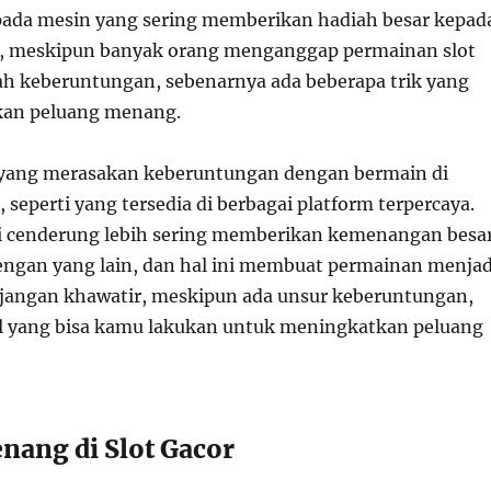
 pada mesin yang sering memberikan hadiah besar kepad
, meskipun banyak orang menganggap permainan slot
h keberuntungan, sebenarnya ada beberapa trik yang
kan peluang menang.
yang merasakan keberuntungan dengan bermain di
, seperti yang tersedia di berbagai platform terpercaya.
i cenderung lebih sering memberikan kemenangan besa
ngan yang lain, dan hal ini membuat permainan menjad
i, jangan khawatir, meskipun ada unsur keberuntungan,
l yang bisa kamu lakukan untuk meningkatkan peluang
nang di Slot Gacor