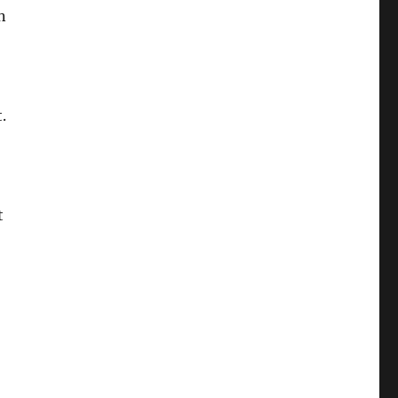
n
.
t