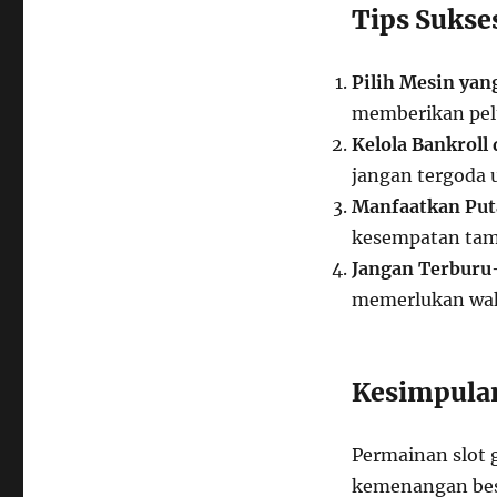
Tips Sukse
Pilih Mesin yan
memberikan pel
Kelola Bankroll 
jangan tergoda u
Manfaatkan Puta
kesempatan tam
Jangan Terburu
memerlukan wak
Kesimpula
Permainan slot
kemenangan besa