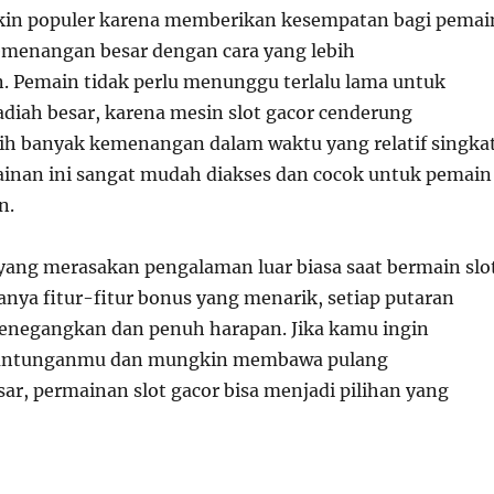
akin populer karena memberikan kesempatan bagi pemai
menangan besar dengan cara yang lebih
 Pemain tidak perlu menunggu terlalu lama untuk
iah besar, karena mesin slot gacor cenderung
h banyak kemenangan dalam waktu yang relatif singkat
mainan ini sangat mudah diakses dan cocok untuk pemain
n.
ang merasakan pengalaman luar biasa saat bermain slo
anya fitur-fitur bonus yang menarik, setiap putaran
enegangkan dan penuh harapan. Jika kamu ingin
untunganmu dan mungkin membawa pulang
r, permainan slot gacor bisa menjadi pilihan yang