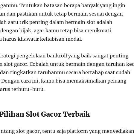
ganmu. Tentukan batasan berapa banyak yang ingin
n dan pastikan untuk tetap bermain sesuai dengan
ah satu trik penting dalam bermain slot adalah
dengan bijak, agar kamu tetap bisa menikmati
 harus khawatir kehabisan modal.
ategi pengelolaan bankroll yang baik sangat penting
 slot gacor. Cobalah untuk bermain dengan taruhan kec
, dan tingkatkan taruhanmu secara bertahap saat sudah
 Dengan cara ini, kamu bisa memaksimalkan peluang
arus terburu-buru.
ilihan Slot Gacor Terbaik
entang slot gacor, tentu saja platform yang menyediaka