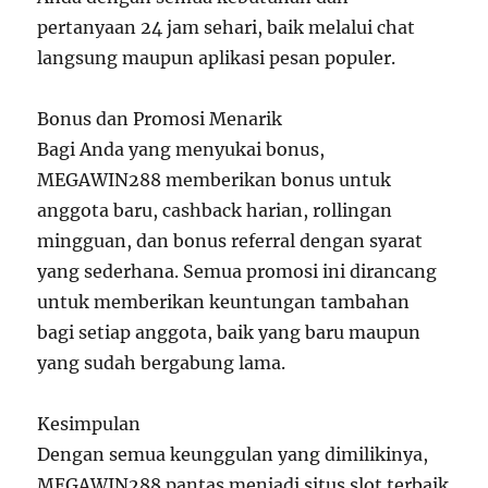
pertanyaan 24 jam sehari, baik melalui chat
langsung maupun aplikasi pesan populer.
Bonus dan Promosi Menarik
Bagi Anda yang menyukai bonus,
MEGAWIN288 memberikan bonus untuk
anggota baru, cashback harian, rollingan
mingguan, dan bonus referral dengan syarat
yang sederhana. Semua promosi ini dirancang
untuk memberikan keuntungan tambahan
bagi setiap anggota, baik yang baru maupun
yang sudah bergabung lama.
Kesimpulan
Dengan semua keunggulan yang dimilikinya,
MEGAWIN288 pantas menjadi situs slot terbaik