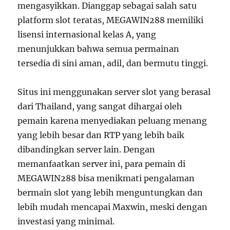
mengasyikkan. Dianggap sebagai salah satu
platform slot teratas, MEGAWIN288 memiliki
lisensi internasional kelas A, yang
menunjukkan bahwa semua permainan
tersedia di sini aman, adil, dan bermutu tinggi.
Situs ini menggunakan server slot yang berasal
dari Thailand, yang sangat dihargai oleh
pemain karena menyediakan peluang menang
yang lebih besar dan RTP yang lebih baik
dibandingkan server lain. Dengan
memanfaatkan server ini, para pemain di
MEGAWIN288 bisa menikmati pengalaman
bermain slot yang lebih menguntungkan dan
lebih mudah mencapai Maxwin, meski dengan
investasi yang minimal.