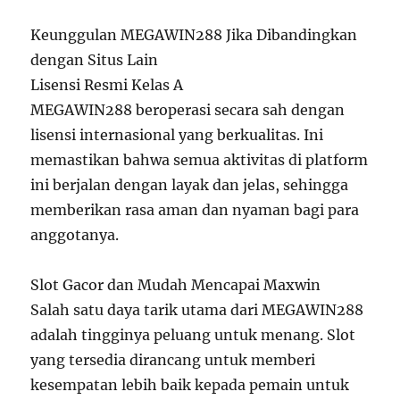
Keunggulan MEGAWIN288 Jika Dibandingkan
dengan Situs Lain
Lisensi Resmi Kelas A
MEGAWIN288 beroperasi secara sah dengan
lisensi internasional yang berkualitas. Ini
memastikan bahwa semua aktivitas di platform
ini berjalan dengan layak dan jelas, sehingga
memberikan rasa aman dan nyaman bagi para
anggotanya.
Slot Gacor dan Mudah Mencapai Maxwin
Salah satu daya tarik utama dari MEGAWIN288
adalah tingginya peluang untuk menang. Slot
yang tersedia dirancang untuk memberi
kesempatan lebih baik kepada pemain untuk