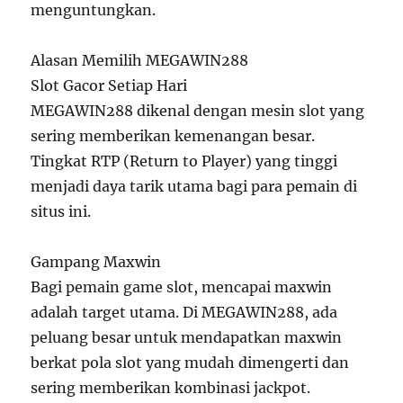
menguntungkan.
Alasan Memilih MEGAWIN288
Slot Gacor Setiap Hari
MEGAWIN288 dikenal dengan mesin slot yang
sering memberikan kemenangan besar.
Tingkat RTP (Return to Player) yang tinggi
menjadi daya tarik utama bagi para pemain di
situs ini.
Gampang Maxwin
Bagi pemain game slot, mencapai maxwin
adalah target utama. Di MEGAWIN288, ada
peluang besar untuk mendapatkan maxwin
berkat pola slot yang mudah dimengerti dan
sering memberikan kombinasi jackpot.