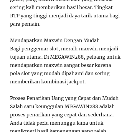
sering kali memberikan hasil besar. Tingkat
RTP yang tinggi menjadi daya tarik utama bagi
para pemain.
Mendapatkan Maxwin Dengan Mudah
Bagi penggemar slot, meraih maxwin menjadi
tujuan utama. Di MEGAWIN288, peluang untuk
mendapatkan maxwin sangat besar karena
pola slot yang mudah dipahami dan sering
memberikan kombinasi jackpot.
Proses Penarikan Uang yang Cepat dan Mudah
Salah satu keunggulan MEGAWIN288 adalah
proses penarikan yang cepat dan sederhana.
Anda tidak perlu menunggu lama untuk
menikmati hasil kemenangan yang telah