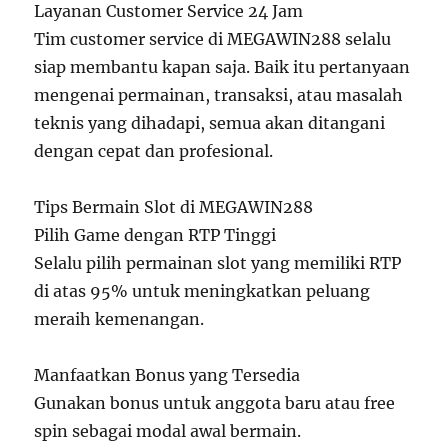
Layanan Customer Service 24 Jam
Tim customer service di MEGAWIN288 selalu
siap membantu kapan saja. Baik itu pertanyaan
mengenai permainan, transaksi, atau masalah
teknis yang dihadapi, semua akan ditangani
dengan cepat dan profesional.
Tips Bermain Slot di MEGAWIN288
Pilih Game dengan RTP Tinggi
Selalu pilih permainan slot yang memiliki RTP
di atas 95% untuk meningkatkan peluang
meraih kemenangan.
Manfaatkan Bonus yang Tersedia
Gunakan bonus untuk anggota baru atau free
spin sebagai modal awal bermain.