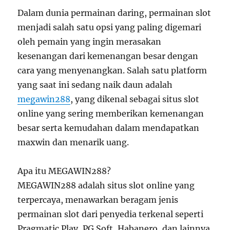
Isapan
Dalam dunia permainan daring, permainan slot
Jempol
menjadi salah satu opsi yang paling digemari
oleh pemain yang ingin merasakan
kesenangan dari kemenangan besar dengan
cara yang menyenangkan. Salah satu platform
yang saat ini sedang naik daun adalah
megawin288
, yang dikenal sebagai situs slot
online yang sering memberikan kemenangan
besar serta kemudahan dalam mendapatkan
maxwin dan menarik uang.
Apa itu MEGAWIN288?
MEGAWIN288 adalah situs slot online yang
terpercaya, menawarkan beragam jenis
permainan slot dari penyedia terkenal seperti
Pragmatic Play, PG Soft, Habanero, dan lainnya.