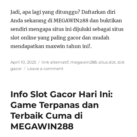
Jadi, apa lagi yang ditunggu? Daftarkan diri
Anda sekarang di MEGAWIN288 dan buktikan
sendiri mengapa situs ini dijuluki sebagai situs
slot online yang paling gacor dan mudah
mendapatkan maxwin tahun ini!.
Posted
Tags
April 10, 2025
link alternatif
,
megawin288
,
situs slot
,
slot
on
on
gacor
Leave a comment
Buktikan
Sendiri
Slot
Info Slot Gacor Hari Ini:
Gacor
Tiap
Game Terpanas dan
Hari
Terbaik Cuma di
di
MEGAWIN288,
MEGAWIN288
Gak
Cuma