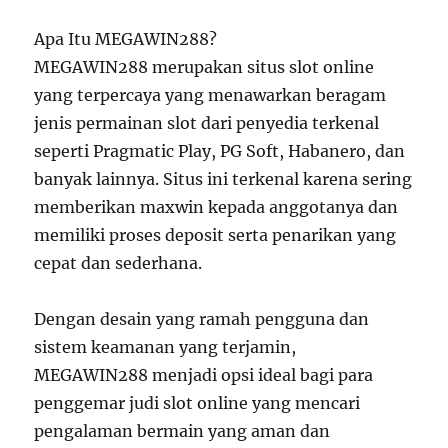
Apa Itu MEGAWIN288?
MEGAWIN288 merupakan situs slot online
yang terpercaya yang menawarkan beragam
jenis permainan slot dari penyedia terkenal
seperti Pragmatic Play, PG Soft, Habanero, dan
banyak lainnya. Situs ini terkenal karena sering
memberikan maxwin kepada anggotanya dan
memiliki proses deposit serta penarikan yang
cepat dan sederhana.
Dengan desain yang ramah pengguna dan
sistem keamanan yang terjamin,
MEGAWIN288 menjadi opsi ideal bagi para
penggemar judi slot online yang mencari
pengalaman bermain yang aman dan