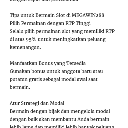
Tips untuk Bermain Slot di MEGAWIN288
Pilih Permainan dengan RTP Tinggi
Selalu pilih permainan slot yang memiliki RTP
di atas 95% untuk meningkatkan peluang
kemenangan.
Manfaatkan Bonus yang Tersedia
Gunakan bonus untuk anggota baru atau
putaran gratis sebagai modal awal saat
bermain.
Atur Strategi dan Modal
Bermain dengan bijak dan mengelola modal
dengan baik akan membantu Anda bermain
lebih lama dan memiliki lebih banyak peluang