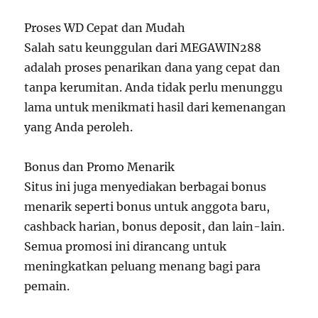
Proses WD Cepat dan Mudah
Salah satu keunggulan dari MEGAWIN288
adalah proses penarikan dana yang cepat dan
tanpa kerumitan. Anda tidak perlu menunggu
lama untuk menikmati hasil dari kemenangan
yang Anda peroleh.
Bonus dan Promo Menarik
Situs ini juga menyediakan berbagai bonus
menarik seperti bonus untuk anggota baru,
cashback harian, bonus deposit, dan lain-lain.
Semua promosi ini dirancang untuk
meningkatkan peluang menang bagi para
pemain.