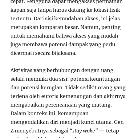
cepat. Pengguna dapat mengakses permainan
kapan saja tanpa harus datang ke lokasi fisik
tertentu. Dari sisi kemudahan akses, ini jelas
merupakan lompatan besar. Namun, penting
untuk memahami bahwa akses yang mudah
juga membawa potensi dampak yang perlu
dicermati secara bijaksana.
Aktivitas yang berhubungan dengan uang
selalu memiliki dua sisi: potensi keuntungan
dan potensi kerugian. Tidak sedikit orang yang
terlena oleh euforia kemenangan dan akhirnya
mengabaikan perencanaan yang matang.
Dalam konteks ini, kemampuan
mengendalikan diri menjadi kunci utama. Gen
Z menyebutnya sebagai
“stay woke”
— tetap