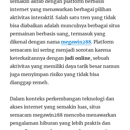
semakin akrab dengan platform berbasis
internet yang menawarkan berbagai pilihan
aktivitas interaktif. Salah satu tren yang tidak
bisa diabaikan adalah munculnya berbagai situs
permainan berbasis uang, termasuk yang
dikenal dengan nama
megawin288
. Platform
semacam ini sering menjadi sorotan karena
keterkaitannya dengan
judi online
, sebuah
aktivitas yang memiliki daya tarik besar namun
juga menyimpan risiko yang tidak bisa
dianggap remeh.
Dalam konteks perkembangan teknologi dan
akses internet yang semakin luas, situs
semacam megawin288 mencoba menawarkan
pengalaman hiburan yang lebih praktis dan