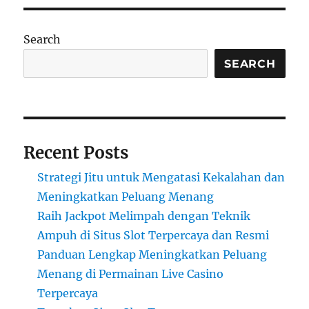
dan
Manajemen
Risiko
Search
SEARCH
Recent Posts
Strategi Jitu untuk Mengatasi Kekalahan dan
Meningkatkan Peluang Menang
Raih Jackpot Melimpah dengan Teknik
Ampuh di Situs Slot Terpercaya dan Resmi
Panduan Lengkap Meningkatkan Peluang
Menang di Permainan Live Casino
Terpercaya