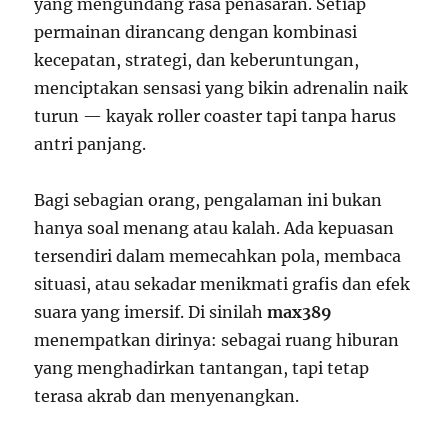
yang mengundang rasa penasaran. Setiap
permainan dirancang dengan kombinasi
kecepatan, strategi, dan keberuntungan,
menciptakan sensasi yang bikin adrenalin naik
turun — kayak roller coaster tapi tanpa harus
antri panjang.
Bagi sebagian orang, pengalaman ini bukan
hanya soal menang atau kalah. Ada kepuasan
tersendiri dalam memecahkan pola, membaca
situasi, atau sekadar menikmati grafis dan efek
suara yang imersif. Di sinilah
max389
menempatkan dirinya: sebagai ruang hiburan
yang menghadirkan tantangan, tapi tetap
terasa akrab dan menyenangkan.