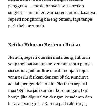
pengguna — meski hanya lewat obrolan
singkat — memberi warna tersendiri. Rasanya
seperti nongkrong bareng teman, tapi tanpa
perlu keluar rumah.
Ketika Hiburan Bertemu Risiko
Namun, seperti dua sisi mata uang, hiburan
yang melibatkan unsur taruhan tentu punya
sisi serius.
Judi online
masih menjadi topik
yang perlu disikapi dengan bijak. Kuncinya
adalah pengendalian diri. Platform seperti
max389
bisa jadi sumber kesenangan, tapi
hanya jika digunakan dengan kesadaran dan
batasan yang jelas. Karena pada akhirnya,