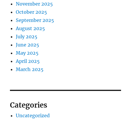
November 2025
October 2025
September 2025
August 2025
July 2025
June 2025
May 2025
April 2025
March 2025
Categories
Uncategorized