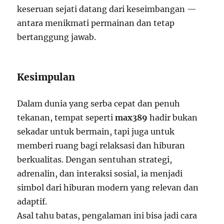
keseruan sejati datang dari keseimbangan —
antara menikmati permainan dan tetap
bertanggung jawab.
Kesimpulan
Dalam dunia yang serba cepat dan penuh
tekanan, tempat seperti
max389
hadir bukan
sekadar untuk bermain, tapi juga untuk
memberi ruang bagi relaksasi dan hiburan
berkualitas. Dengan sentuhan strategi,
adrenalin, dan interaksi sosial, ia menjadi
simbol dari hiburan modern yang relevan dan
adaptif.
Asal tahu batas, pengalaman ini bisa jadi cara