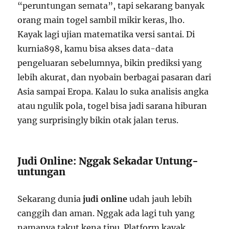
“peruntungan semata”, tapi sekarang banyak
orang main togel sambil mikir keras, lho.
Kayak lagi ujian matematika versi santai. Di
kurnia898, kamu bisa akses data-data
pengeluaran sebelumnya, bikin prediksi yang
lebih akurat, dan nyobain berbagai pasaran dari
Asia sampai Eropa. Kalau lo suka analisis angka
atau ngulik pola, togel bisa jadi sarana hiburan
yang surprisingly bikin otak jalan terus.
Judi Online: Nggak Sekadar Untung-
untungan
Sekarang dunia
judi online
udah jauh lebih
canggih dan aman. Nggak ada lagi tuh yang
namanya takut kena tipu. Platform kayak