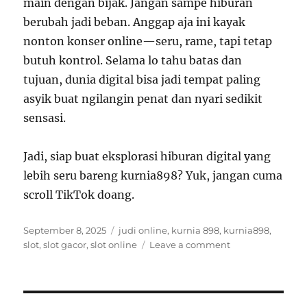
main dengan bijak. Jangan sampe hiburan
berubah jadi beban. Anggap aja ini kayak
nonton konser online—seru, rame, tapi tetap
butuh kontrol. Selama lo tahu batas dan
tujuan, dunia digital bisa jadi tempat paling
asyik buat ngilangin penat dan nyari sedikit
sensasi.
Jadi, siap buat eksplorasi hiburan digital yang
lebih seru bareng kurnia898? Yuk, jangan cuma
scroll TikTok doang.
Posted
Tags
September 8, 2025
judi online
,
kurnia 898
,
kurnia898
,
on
on
slot
,
slot gacor
,
slot online
Leave a comment
Cara
Seru
Lepasin
Penat