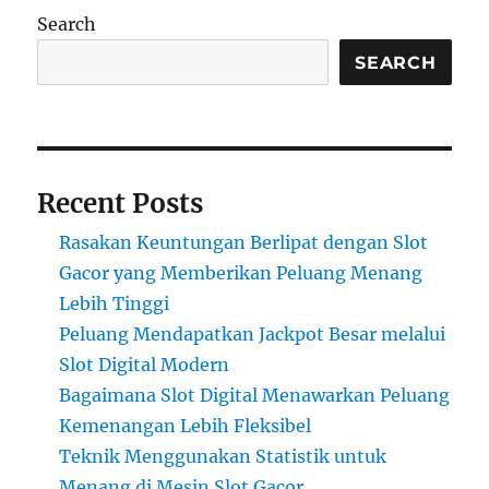
Lewat
Search
Dunia
Digital
SEARCH
yang
Bikin
Nagih
Recent Posts
Rasakan Keuntungan Berlipat dengan Slot
Gacor yang Memberikan Peluang Menang
Lebih Tinggi
Peluang Mendapatkan Jackpot Besar melalui
Slot Digital Modern
Bagaimana Slot Digital Menawarkan Peluang
Kemenangan Lebih Fleksibel
Teknik Menggunakan Statistik untuk
Menang di Mesin Slot Gacor