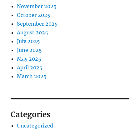
November 2025
October 2025
September 2025
August 2025
July 2025
June 2025
May 2025
April 2025
March 2025
Categories
Uncategorized