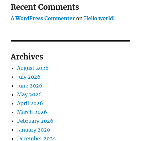
Recent Comments
A WordPress Commenter
on
Hello world!
Archives
August 2026
July 2026
June 2026
May 2026
April 2026
March 2026
February 2026
January 2026
December 2025