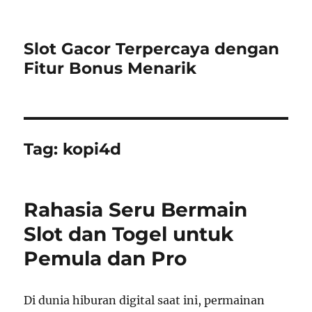
Slot Gacor Terpercaya dengan
Fitur Bonus Menarik
Tag:
kopi4d
Rahasia Seru Bermain
Slot dan Togel untuk
Pemula dan Pro
Di dunia hiburan digital saat ini, permainan