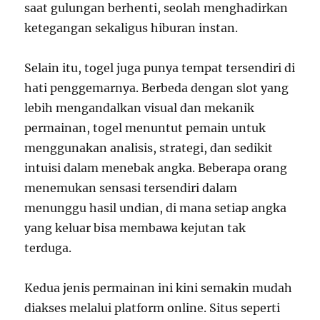
saat gulungan berhenti, seolah menghadirkan
ketegangan sekaligus hiburan instan.
Selain itu, togel juga punya tempat tersendiri di
hati penggemarnya. Berbeda dengan slot yang
lebih mengandalkan visual dan mekanik
permainan, togel menuntut pemain untuk
menggunakan analisis, strategi, dan sedikit
intuisi dalam menebak angka. Beberapa orang
menemukan sensasi tersendiri dalam
menunggu hasil undian, di mana setiap angka
yang keluar bisa membawa kejutan tak
terduga.
Kedua jenis permainan ini kini semakin mudah
diakses melalui platform online. Situs seperti