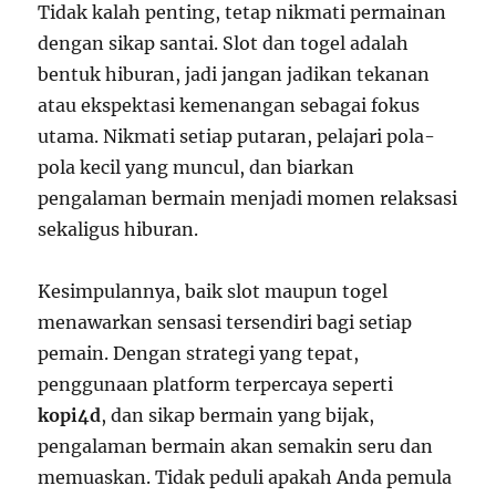
Tidak kalah penting, tetap nikmati permainan
dengan sikap santai. Slot dan togel adalah
bentuk hiburan, jadi jangan jadikan tekanan
atau ekspektasi kemenangan sebagai fokus
utama. Nikmati setiap putaran, pelajari pola-
pola kecil yang muncul, dan biarkan
pengalaman bermain menjadi momen relaksasi
sekaligus hiburan.
Kesimpulannya, baik slot maupun togel
menawarkan sensasi tersendiri bagi setiap
pemain. Dengan strategi yang tepat,
penggunaan platform terpercaya seperti
kopi4d
, dan sikap bermain yang bijak,
pengalaman bermain akan semakin seru dan
memuaskan. Tidak peduli apakah Anda pemula