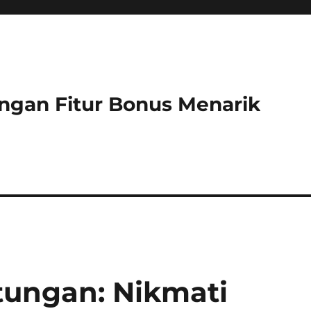
engan Fitur Bonus Menarik
tungan: Nikmati