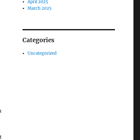
April 2025
March 2025
Categories
Uncategorized
n
,
t