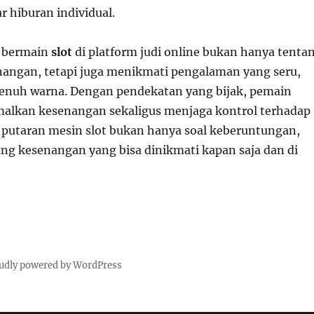
ar hiburan individual.
 bermain
slot
di platform judi online bukan hanya tenta
angan, tetapi juga menikmati pengalaman yang seru,
 penuh warna. Dengan pendekatan yang bijak, pemain
alkan kesenangan sekaligus menjaga kontrol terhadap
di, putaran mesin slot bukan hanya soal keberuntungan,
ang kesenangan yang bisa dinikmati kapan saja dan di
udly powered by WordPress