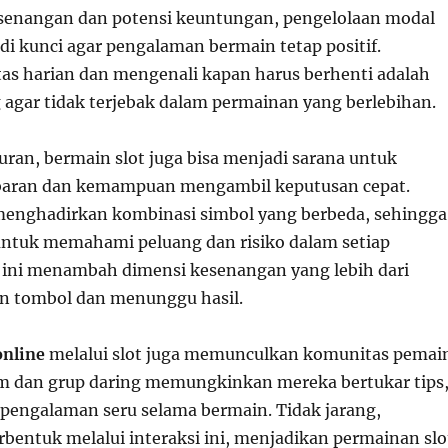
enangan dan potensi keuntungan, pengelolaan modal
di kunci agar pengalaman bermain tetap positif.
s harian dan mengenali kapan harus berhenti adalah
 agar tidak terjebak dalam permainan yang berlebihan.
uran, bermain slot juga bisa menjadi sarana untuk
aran dan kemampuan mengambil keputusan cepat.
menghadirkan kombinasi simbol yang berbeda, sehingga
untuk memahami peluang dan risiko dalam setiap
 ini menambah dimensi kesenangan yang lebih dari
n tombol dan menunggu hasil.
online
melalui slot juga memunculkan komunitas pemai
um dan grup daring memungkinkan mereka bertukar tips
a pengalaman seru selama bermain. Tidak jarang,
rbentuk melalui interaksi ini, menjadikan permainan slo