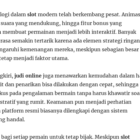
ologi dalam
slot
modern telah berkembang pesat. Animas
k suara yang mendukung, hingga fitur bonus yang
membuat permainan menjadi lebih interaktif. Banyak
asa semakin tertarik karena ada elemen strategi ringan
ngaruhi kemenangan mereka, meskipun sebagian besar
etap menjadi faktor utama.
gkiri,
judi online
juga menawarkan kemudahan dalam h
sit dan penarikan bisa dilakukan dengan cepat, sehingga
kus pada pengalaman bermain tanpa harus khawatir soa
stratif yang rumit. Keamanan pun menjadi perhatian
 platform resmi biasanya dilengkapi dengan sistem
ng handal.
bagi setiap pemain untuk tetap bijak. Meskipun
slot