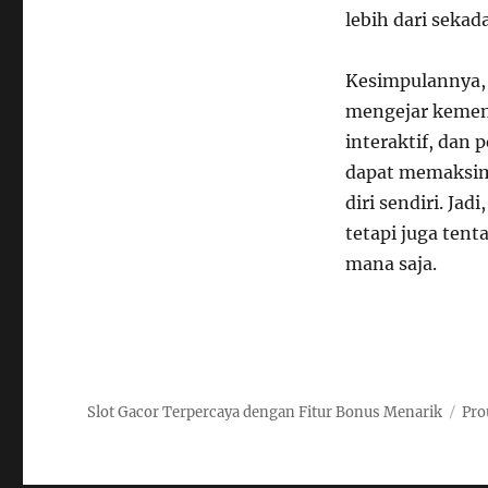
lebih dari sekad
Kesimpulannya,
mengejar kemen
interaktif, dan
dapat memaksim
diri sendiri. Ja
tetapi juga tent
mana saja.
Slot Gacor Terpercaya dengan Fitur Bonus Menarik
Pro