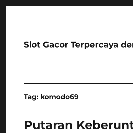
Slot Gacor Terpercaya d
Tag:
komodo69
Putaran Keberun