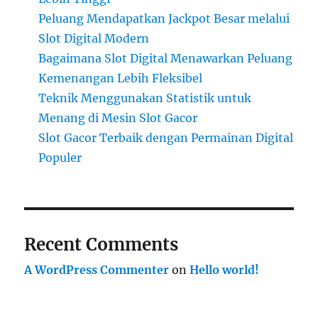
Peluang Mendapatkan Jackpot Besar melalui
Slot Digital Modern
Bagaimana Slot Digital Menawarkan Peluang
Kemenangan Lebih Fleksibel
Teknik Menggunakan Statistik untuk
Menang di Mesin Slot Gacor
Slot Gacor Terbaik dengan Permainan Digital
Populer
Recent Comments
A WordPress Commenter
on
Hello world!