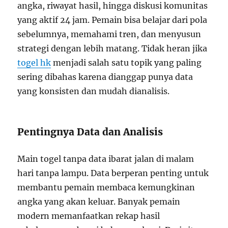
angka, riwayat hasil, hingga diskusi komunitas
yang aktif 24 jam. Pemain bisa belajar dari pola
sebelumnya, memahami tren, dan menyusun
strategi dengan lebih matang. Tidak heran jika
togel hk
menjadi salah satu topik yang paling
sering dibahas karena dianggap punya data
yang konsisten dan mudah dianalisis.
Pentingnya Data dan Analisis
Main togel tanpa data ibarat jalan di malam
hari tanpa lampu. Data berperan penting untuk
membantu pemain membaca kemungkinan
angka yang akan keluar. Banyak pemain
modern memanfaatkan rekap hasil