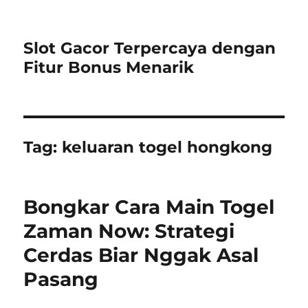
Slot Gacor Terpercaya dengan
Fitur Bonus Menarik
Tag:
keluaran togel hongkong
Bongkar Cara Main Togel
Zaman Now: Strategi
Cerdas Biar Nggak Asal
Pasang