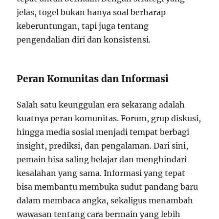
jelas, togel bukan hanya soal berharap
keberuntungan, tapi juga tentang
pengendalian diri dan konsistensi.
Peran Komunitas dan Informasi
Salah satu keunggulan era sekarang adalah
kuatnya peran komunitas. Forum, grup diskusi,
hingga media sosial menjadi tempat berbagi
insight, prediksi, dan pengalaman. Dari sini,
pemain bisa saling belajar dan menghindari
kesalahan yang sama. Informasi yang tepat
bisa membantu membuka sudut pandang baru
dalam membaca angka, sekaligus menambah
wawasan tentang cara bermain yang lebih