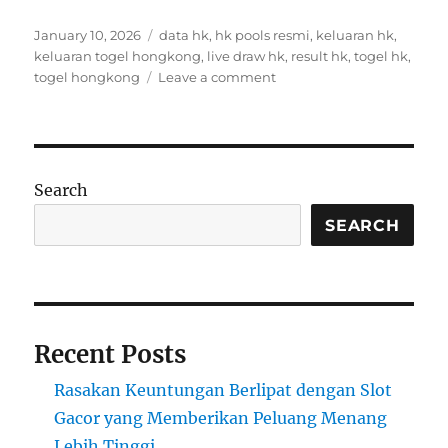
Posted
Tags
January 10, 2026
data hk
,
hk pools resmi
,
keluaran hk
,
on
keluaran togel hongkong
,
live draw hk
,
result hk
,
togel hk
,
on
togel hongkong
Leave a comment
Bongkar
Cara
Main
Togel
Zaman
Search
Now:
Strategi
SEARCH
Cerdas
Biar
Nggak
Asal
Pasang
Recent Posts
Rasakan Keuntungan Berlipat dengan Slot
Gacor yang Memberikan Peluang Menang
Lebih Tinggi