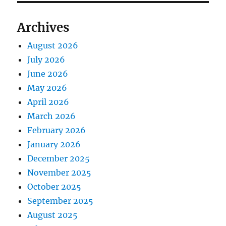
Archives
August 2026
July 2026
June 2026
May 2026
April 2026
March 2026
February 2026
January 2026
December 2025
November 2025
October 2025
September 2025
August 2025