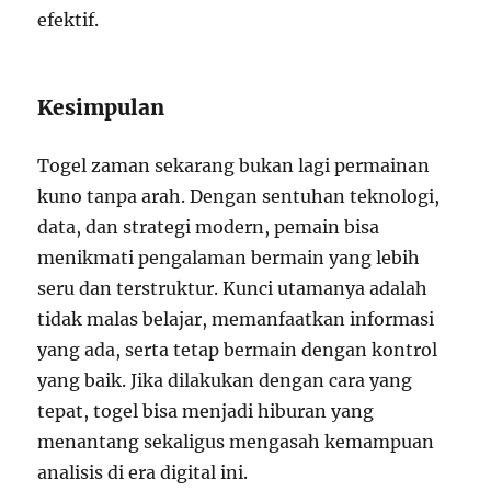
efektif.
Kesimpulan
Togel zaman sekarang bukan lagi permainan
kuno tanpa arah. Dengan sentuhan teknologi,
data, dan strategi modern, pemain bisa
menikmati pengalaman bermain yang lebih
seru dan terstruktur. Kunci utamanya adalah
tidak malas belajar, memanfaatkan informasi
yang ada, serta tetap bermain dengan kontrol
yang baik. Jika dilakukan dengan cara yang
tepat, togel bisa menjadi hiburan yang
menantang sekaligus mengasah kemampuan
analisis di era digital ini.