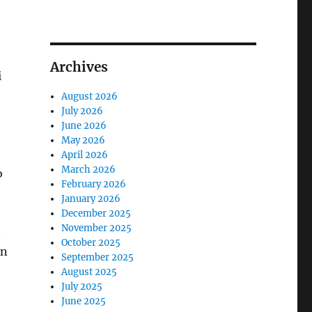
Archives
i
August 2026
July 2026
June 2026
May 2026
April 2026
March 2026
o
February 2026
January 2026
December 2025
November 2025
t
October 2025
an
September 2025
August 2025
July 2025
June 2025