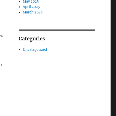
May 2025
April 2025
March 2025
a
a.
Categories
Uncategorized
ar