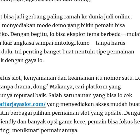
t bisa jadi gerbang paling ramah ke dunia judi online.
m menyediakan mode demo yang bikin pemain bisa
siko. Dengan begitu, lo bisa eksplor tema berbeda—mula
n luar angkasa sampai mitologi kuno—tanpa harus
 dulu. Ini penting banget buat nentuin tipe permainan
ok dengan gaya lo.
itus slot, kenyamanan dan keamanan itu nomor satu. L
tanpa drama, dong? Makanya, cari platform yang
unya reputasi baik. Salah satu tautan yang bisa lo cek
aftarjayaslot.com/
yang menyediakan akses mudah bua
atin berbagai pilihan permainan slot yang update. Deng
riendly dan banyak opsi game kece, pemain bisa fokus ke
ting: menikmati permainannya.