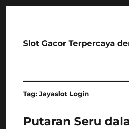
Slot Gacor Terpercaya d
Tag:
Jayaslot Login
Putaran Seru dal