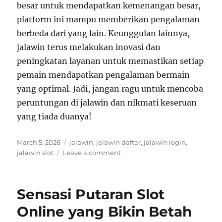
besar untuk mendapatkan kemenangan besar,
platform ini mampu memberikan pengalaman
berbeda dari yang lain. Keunggulan lainnya,
jalawin terus melakukan inovasi dan
peningkatan layanan untuk memastikan setiap
pemain mendapatkan pengalaman bermain
yang optimal. Jadi, jangan ragu untuk mencoba
peruntungan di jalawin dan nikmati keseruan
yang tiada duanya!
Posted
Tags
March 5, 2026
jalawin
,
jalawin daftar
,
jalawin login
,
on
on
jalawin slot
Leave a comment
Optimalkan
Setiap
Kesempatan
Sensasi Putaran Slot
Jadi
Profit
Online yang Bikin Betah
Nyata