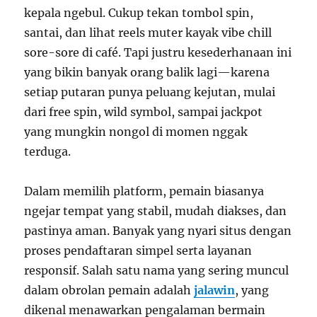
kepala ngebul. Cukup tekan tombol spin,
santai, dan lihat reels muter kayak vibe chill
sore-sore di café. Tapi justru kesederhanaan ini
yang bikin banyak orang balik lagi—karena
setiap putaran punya peluang kejutan, mulai
dari free spin, wild symbol, sampai jackpot
yang mungkin nongol di momen nggak
terduga.
Dalam memilih platform, pemain biasanya
ngejar tempat yang stabil, mudah diakses, dan
pastinya aman. Banyak yang nyari situs dengan
proses pendaftaran simpel serta layanan
responsif. Salah satu nama yang sering muncul
dalam obrolan pemain adalah
jalawin
, yang
dikenal menawarkan pengalaman bermain