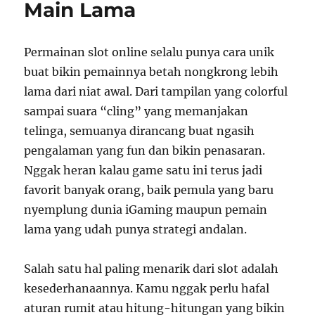
Main Lama
Permainan slot online selalu punya cara unik
buat bikin pemainnya betah nongkrong lebih
lama dari niat awal. Dari tampilan yang colorful
sampai suara “cling” yang memanjakan
telinga, semuanya dirancang buat ngasih
pengalaman yang fun dan bikin penasaran.
Nggak heran kalau game satu ini terus jadi
favorit banyak orang, baik pemula yang baru
nyemplung dunia iGaming maupun pemain
lama yang udah punya strategi andalan.
Salah satu hal paling menarik dari slot adalah
kesederhanaannya. Kamu nggak perlu hafal
aturan rumit atau hitung-hitungan yang bikin