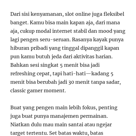
Dari sisi kenyamanan, slot online juga fleksibel
banget. Kamu bisa main kapan aja, dari mana
aja, cukup modal internet stabil dan mood yang
lagi pengen seru-seruan. Rasanya kayak punya
hiburan pribadi yang tinggal dipanggil kapan
pun kamu butuh jeda dari aktivitas harian.
Bahkan sesi singkat 5 menit bisa jadi
refreshing cepat, tapi hati-hati—kadang 5
menit bisa berubah jadi 30 menit tanpa sadar,
classic gamer moment.
Buat yang pengen main lebih fokus, penting
juga buat punya manajemen permainan.
Niatkan dulu mau main santai atau ngejar
target tertentu. Set batas waktu, batas