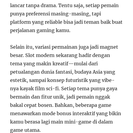
lancar tanpa drama. Tentu saja, setiap pemain
punya preferensi masing-masing, tapi
platform yang reliable bisa jadi teman baik buat
perjalanan gaming kamu.
Selain itu, variasi permainan juga jadi magnet
besar. Slot modern sekarang hadir dengan
tema yang makin kreatif—mulai dari
petualangan dunia fantasi, budaya Asia yang
estetik, sampai konsep futuristik yang vibe-
nya kayak film sci-fi. Setiap tema punya gaya
bermain dan fitur unik, jadi pemain nggak
bakal cepat bosen. Bahkan, beberapa game
menawarkan mode bonus interaktif yang bikin
kamu berasa lagi main mini-game di dalam
game utama.