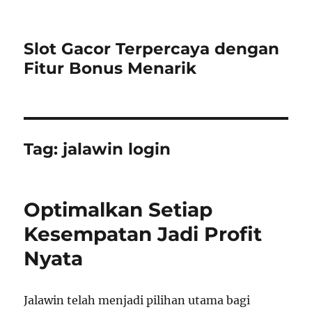
Slot Gacor Terpercaya dengan
Fitur Bonus Menarik
Tag:
jalawin login
Optimalkan Setiap
Kesempatan Jadi Profit
Nyata
Jalawin telah menjadi pilihan utama bagi