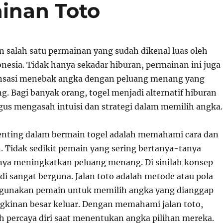
inan Toto
 salah satu permainan yang sudah dikenal luas oleh
nesia. Tidak hanya sekadar hiburan, permainan ini juga
sasi menebak angka dengan peluang menang yang
. Bagi banyak orang, togel menjadi alternatif hiburan
igus mengasah intuisi dan strategi dalam memilih angka.
penting dalam bermain togel adalah memahami cara dan
n. Tidak sedikit pemain yang sering bertanya-tanya
ya meningkatkan peluang menang. Di sinilah konsep
i sangat berguna. Jalan toto adalah metode atau pola
digunakan pemain untuk memilih angka yang dianggap
kinan besar keluar. Dengan memahami jalan toto,
ih percaya diri saat menentukan angka pilihan mereka.