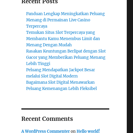
Recent Posts
Panduan Lengkap Meningkatkan Peluang
Menang di Permainan Live Casino
Terpercaya
Temukan Situs Slot Terpercaya yang
Membantu Kamu Menembus Limit dan
Menang Dengan Mudah
Rasakan Keuntungan Berlipat dengan Slot
Gacor yang Memberikan Peluang Menang
Lebih Tinggi
Peluang Mendapatkan Jackpot Besar
melalui Slot Digital Modern
Bagaimana Slot Digital Menawarkan
Peluang Kemenangan Lebih Fleksibel
Recent Comments
A WordPress Commenter
on
Hello world!