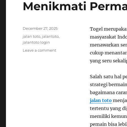
Menikmati Perma
Posted
December 27, 2025
Togel merupakan
on
Tags
jalan toto
,
jalantoto
,
masyarakat Indo
jalantoto login
menawarkan sen
on
Leave a comment
cukup menantang
Serunya
yang seru sekal
Bermain
Togel:
Cara
Salah satu hal 
Tepat
strategi bermai
Menikmati
Permainan
bagaimana caran
Toto
jalan toto
menjad
tertentu yang 
memiliki kemung
pemain bisa leb