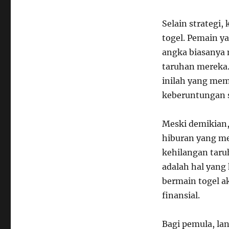
Selain strategi
togel. Pemain y
angka biasanya 
taruhan mereka. 
inilah yang me
keberuntungan s
Meski demikian,
hiburan yang me
kehilangan taru
adalah hal yang
bermain togel 
finansial.
Bagi pemula, la