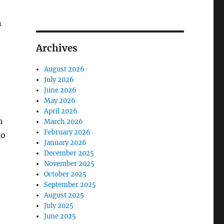
n
Archives
August 2026
July 2026
June 2026
May 2026
April 2026
h
March 2026
February 2026
ko
January 2026
December 2025
November 2025
October 2025
September 2025
August 2025
July 2025
June 2025