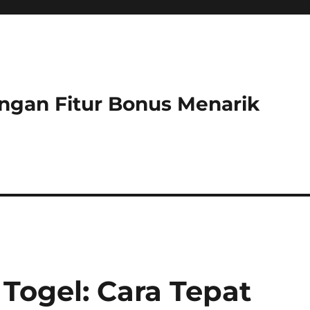
engan Fitur Bonus Menarik
Togel: Cara Tepat