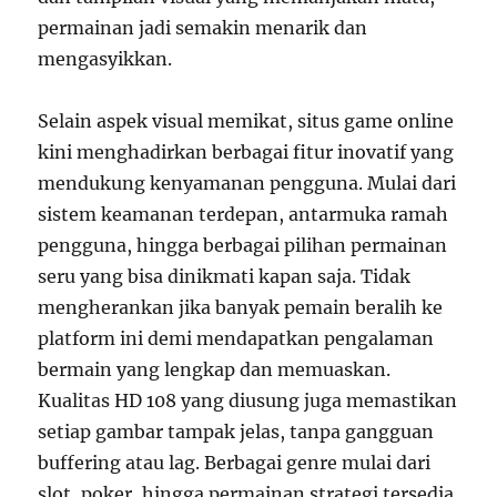
permainan jadi semakin menarik dan
mengasyikkan.
Selain aspek visual memikat, situs game online
kini menghadirkan berbagai fitur inovatif yang
mendukung kenyamanan pengguna. Mulai dari
sistem keamanan terdepan, antarmuka ramah
pengguna, hingga berbagai pilihan permainan
seru yang bisa dinikmati kapan saja. Tidak
mengherankan jika banyak pemain beralih ke
platform ini demi mendapatkan pengalaman
bermain yang lengkap dan memuaskan.
Kualitas HD 108 yang diusung juga memastikan
setiap gambar tampak jelas, tanpa gangguan
buffering atau lag. Berbagai genre mulai dari
slot, poker, hingga permainan strategi tersedia