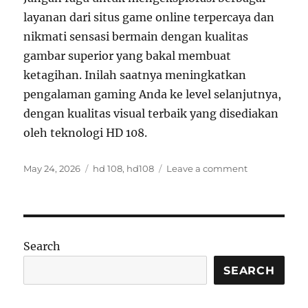
layanan dari situs game online terpercaya dan
nikmati sensasi bermain dengan kualitas
gambar superior yang bakal membuat
ketagihan. Inilah saatnya meningkatkan
pengalaman gaming Anda ke level selanjutnya,
dengan kualitas visual terbaik yang disediakan
oleh teknologi HD 108.
Posted
Tags
on
May 24, 2026
hd 108
,
hd108
Leave a comment
on
Situs
Game
Online
Berkualitas
dengan
Search
Sistem
Transparan
SEARCH
dan
Bonus