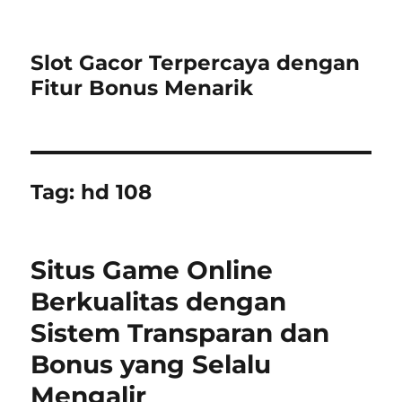
Slot Gacor Terpercaya dengan
Fitur Bonus Menarik
Tag:
hd 108
Situs Game Online
Berkualitas dengan
Sistem Transparan dan
Bonus yang Selalu
Mengalir