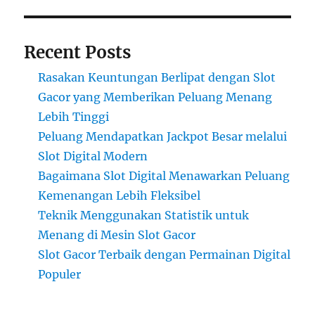
yang
Selalu
Mengalir
Recent Posts
Rasakan Keuntungan Berlipat dengan Slot
Gacor yang Memberikan Peluang Menang
Lebih Tinggi
Peluang Mendapatkan Jackpot Besar melalui
Slot Digital Modern
Bagaimana Slot Digital Menawarkan Peluang
Kemenangan Lebih Fleksibel
Teknik Menggunakan Statistik untuk
Menang di Mesin Slot Gacor
Slot Gacor Terbaik dengan Permainan Digital
Populer