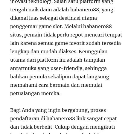
inovasi teknologi. Salah satu platform yang
tengah naik daun adalah habanero88, yang
dikenal luas sebagai destinasi utama
penggemar game slot. Melalui habanero88
situs, pemain tidak perlu repot mencari tempat
lain karena semua game favorit sudah tersedia
lengkap dan mudah diakses. Keunggulan
utama dari platform ini adalah tampilan
antarmuka yang user-friendly, sehingga
bahkan pemula sekalipun dapat langsung
memahami cara bermain dan memulai
petualangan mereka.
Bagi Anda yang ingin bergabung, proses
pendaftaran di habanero88 link sangat cepat
dan tidak berbelit. Cukup dengan mengikuti