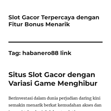
Slot Gacor Terpercaya dengan
Fitur Bonus Menarik
Tag:
habanero88 link
Situs Slot Gacor dengan
Variasi Game Menghibur
Berinvestasi dalam dunia perjudian daring kini
semakin menarik berkat kemudahan akses dan