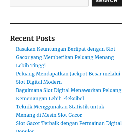
SEARCH
Recent Posts
Rasakan Keuntungan Berlipat dengan Slot
Gacor yang Memberikan Peluang Menang
Lebih Tinggi
Peluang Mendapatkan Jackpot Besar melalui
Slot Digital Modern
Bagaimana Slot Digital Menawarkan Peluang
Kemenangan Lebih Fleksibel
Teknik Menggunakan Statistik untuk
Menang di Mesin Slot Gacor
Slot Gacor Terbaik dengan Permainan Digital
Populer