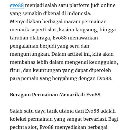
evo88
menjadi salah satu platform judi online
yang semakin dikenal di Indonesia.
Menyediakan berbagai macam permainan
menarik seperti slot, kasino langsung, hingga
taruhan olahraga, Evo88 menawarkan
pengalaman berjudi yang seru dan
menguntungkan. Dalam artikel ini, kita akan
membahas lebih dalam mengenai keunggulan,
fitur, dan keuntungan yang dapat diperoleh
para pemain yang bergabung dengan Evo88.
Beragam Permainan Menarik di Evo88
Salah satu daya tarik utama dari Evo88 adalah
koleksi permainan yang sangat bervariasi. Bagi
pecinta slot, Evo88 menyediakan berbagai