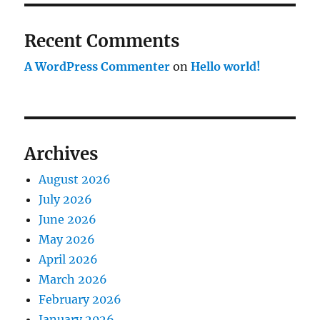
Recent Comments
A WordPress Commenter
on
Hello world!
Archives
August 2026
July 2026
June 2026
May 2026
April 2026
March 2026
February 2026
January 2026