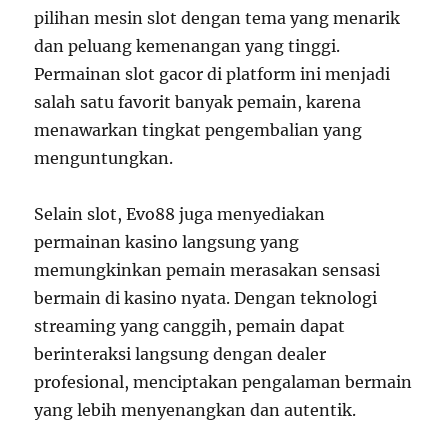
pilihan mesin slot dengan tema yang menarik
dan peluang kemenangan yang tinggi.
Permainan slot gacor di platform ini menjadi
salah satu favorit banyak pemain, karena
menawarkan tingkat pengembalian yang
menguntungkan.
Selain slot, Evo88 juga menyediakan
permainan kasino langsung yang
memungkinkan pemain merasakan sensasi
bermain di kasino nyata. Dengan teknologi
streaming yang canggih, pemain dapat
berinteraksi langsung dengan dealer
profesional, menciptakan pengalaman bermain
yang lebih menyenangkan dan autentik.