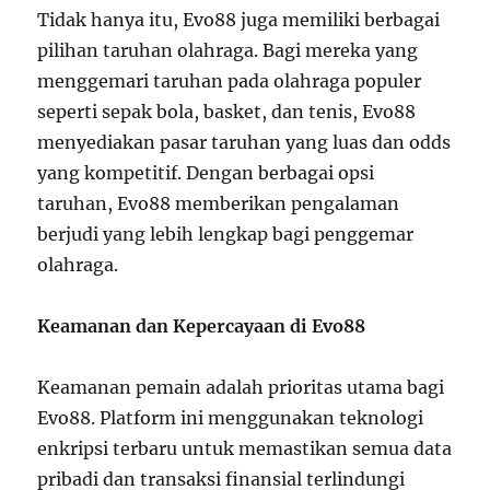
Tidak hanya itu, Evo88 juga memiliki berbagai
pilihan taruhan olahraga. Bagi mereka yang
menggemari taruhan pada olahraga populer
seperti sepak bola, basket, dan tenis, Evo88
menyediakan pasar taruhan yang luas dan odds
yang kompetitif. Dengan berbagai opsi
taruhan, Evo88 memberikan pengalaman
berjudi yang lebih lengkap bagi penggemar
olahraga.
Keamanan dan Kepercayaan di Evo88
Keamanan pemain adalah prioritas utama bagi
Evo88. Platform ini menggunakan teknologi
enkripsi terbaru untuk memastikan semua data
pribadi dan transaksi finansial terlindungi