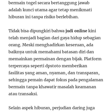
bermain togel secara bertanggung jawab
adalah kunci utama agar tetap menikmati
hiburan ini tanpa risiko berlebihan.
Tidak bisa dipungkiri bahwa
judi online
kini
telah menjadi bagian dari gaya hidup sebagian
orang. Meski menghadirkan keseruan, ada
baiknya untuk memahami batasan diri dan
memainkan permainan dengan bijak. Platform
terpercaya seperti dpstoto memberikan
fasilitas yang aman, nyaman, dan transparan,
sehingga pemain dapat fokus pada pengalaman
bermain tanpa khawatir masalah keamanan
atau transaksi.
Selain aspek hiburan, perjudian daring juga