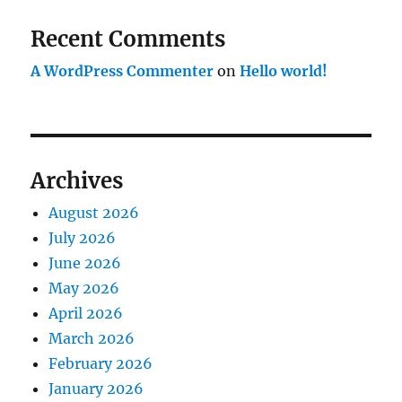
Recent Comments
A WordPress Commenter
on
Hello world!
Archives
August 2026
July 2026
June 2026
May 2026
April 2026
March 2026
February 2026
January 2026