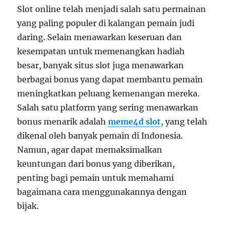
Slot online telah menjadi salah satu permainan
yang paling populer di kalangan pemain judi
daring. Selain menawarkan keseruan dan
kesempatan untuk memenangkan hadiah
besar, banyak situs slot juga menawarkan
berbagai bonus yang dapat membantu pemain
meningkatkan peluang kemenangan mereka.
Salah satu platform yang sering menawarkan
bonus menarik adalah
meme4d slot
, yang telah
dikenal oleh banyak pemain di Indonesia.
Namun, agar dapat memaksimalkan
keuntungan dari bonus yang diberikan,
penting bagi pemain untuk memahami
bagaimana cara menggunakannya dengan
bijak.