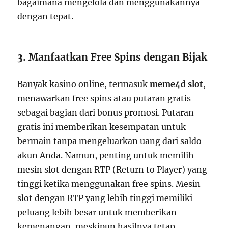
bagaimana mengelola dan menggunakannya
dengan tepat.
3.
Manfaatkan Free Spins dengan Bijak
Banyak kasino online, termasuk
meme4d slot
,
menawarkan free spins atau putaran gratis
sebagai bagian dari bonus promosi. Putaran
gratis ini memberikan kesempatan untuk
bermain tanpa mengeluarkan uang dari saldo
akun Anda. Namun, penting untuk memilih
mesin slot dengan RTP (Return to Player) yang
tinggi ketika menggunakan free spins. Mesin
slot dengan RTP yang lebih tinggi memiliki
peluang lebih besar untuk memberikan
kemenangan, meskipun hasilnya tetap