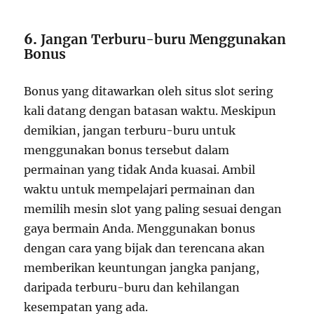
6.
Jangan Terburu-buru Menggunakan
Bonus
Bonus yang ditawarkan oleh situs slot sering
kali datang dengan batasan waktu. Meskipun
demikian, jangan terburu-buru untuk
menggunakan bonus tersebut dalam
permainan yang tidak Anda kuasai. Ambil
waktu untuk mempelajari permainan dan
memilih mesin slot yang paling sesuai dengan
gaya bermain Anda. Menggunakan bonus
dengan cara yang bijak dan terencana akan
memberikan keuntungan jangka panjang,
daripada terburu-buru dan kehilangan
kesempatan yang ada.