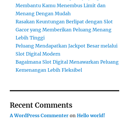
Membantu Kamu Menembus Limit dan
Menang Dengan Mudah
Rasakan Keuntungan Berlipat dengan Slot
Gacor yang Memberikan Peluang Menang
Lebih Tinggi
Peluang Mendapatkan Jackpot Besar melalui
Slot Digital Modern
Bagaimana Slot Digital Menawarkan Peluang
Kemenangan Lebih Fleksibel
Recent Comments
A WordPress Commenter
on
Hello world!