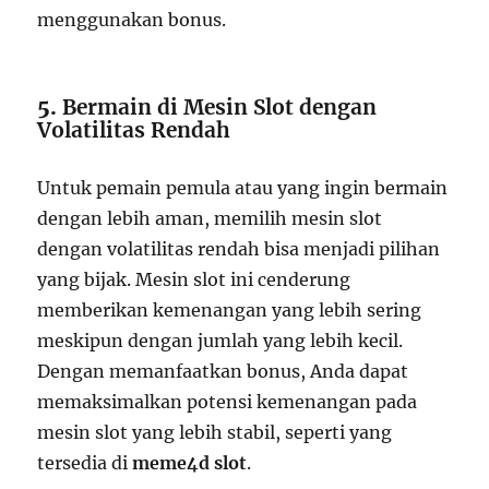
menggunakan bonus.
5.
Bermain di Mesin Slot dengan
Volatilitas Rendah
Untuk pemain pemula atau yang ingin bermain
dengan lebih aman, memilih mesin slot
dengan volatilitas rendah bisa menjadi pilihan
yang bijak. Mesin slot ini cenderung
memberikan kemenangan yang lebih sering
meskipun dengan jumlah yang lebih kecil.
Dengan memanfaatkan bonus, Anda dapat
memaksimalkan potensi kemenangan pada
mesin slot yang lebih stabil, seperti yang
tersedia di
meme4d slot
.