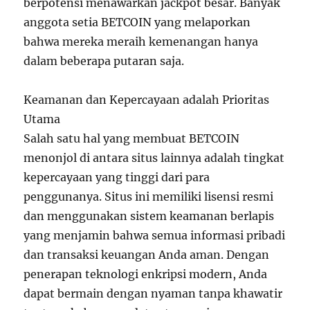
berpotensi menawarkan jackpot besar. Banyak
anggota setia BETCOIN yang melaporkan
bahwa mereka meraih kemenangan hanya
dalam beberapa putaran saja.
Keamanan dan Kepercayaan adalah Prioritas
Utama
Salah satu hal yang membuat BETCOIN
menonjol di antara situs lainnya adalah tingkat
kepercayaan yang tinggi dari para
penggunanya. Situs ini memiliki lisensi resmi
dan menggunakan sistem keamanan berlapis
yang menjamin bahwa semua informasi pribadi
dan transaksi keuangan Anda aman. Dengan
penerapan teknologi enkripsi modern, Anda
dapat bermain dengan nyaman tanpa khawatir