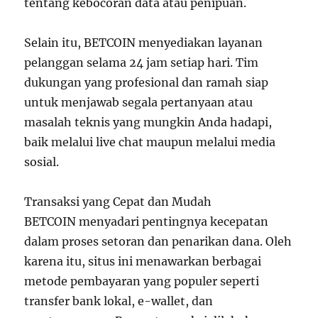
tentang kebocoran data atau penipuan.
Selain itu, BETCOIN menyediakan layanan
pelanggan selama 24 jam setiap hari. Tim
dukungan yang profesional dan ramah siap
untuk menjawab segala pertanyaan atau
masalah teknis yang mungkin Anda hadapi,
baik melalui live chat maupun melalui media
sosial.
Transaksi yang Cepat dan Mudah
BETCOIN menyadari pentingnya kecepatan
dalam proses setoran dan penarikan dana. Oleh
karena itu, situs ini menawarkan berbagai
metode pembayaran yang populer seperti
transfer bank lokal, e-wallet, dan