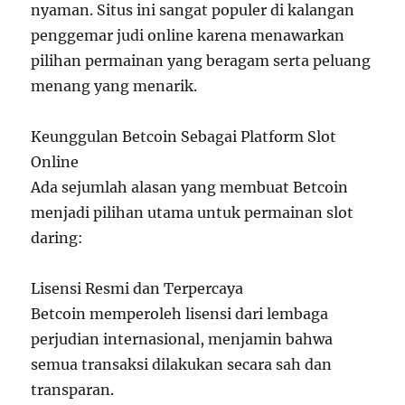
nyaman. Situs ini sangat populer di kalangan
penggemar judi online karena menawarkan
pilihan permainan yang beragam serta peluang
menang yang menarik.
Keunggulan Betcoin Sebagai Platform Slot
Online
Ada sejumlah alasan yang membuat Betcoin
menjadi pilihan utama untuk permainan slot
daring:
Lisensi Resmi dan Terpercaya
Betcoin memperoleh lisensi dari lembaga
perjudian internasional, menjamin bahwa
semua transaksi dilakukan secara sah dan
transparan.