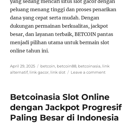
yang sedang mencari situs slot gacor dengan
peluang menang tinggi dan proses penarikan
dana yang cepat serta mudah. Dengan
dukungan permainan berkualitas, jackpot
besar, dan layanan terbaik, BETCOIN pantas
menjadi pilihan utama untuk bermain slot
online tahun ini.
Posted
Tags
April 29, 2025
betcoin
,
betcoin88
,
betcoinasia
,
link
on
on
alternatif
,
link gacor
,
link slot
Leave a comment
Slot
Paling
Laku?
Betcoinasia Slot Online
BETCOIN
Jawabannya!
dengan Jackpot Progresif
Paling Besar di Indonesia