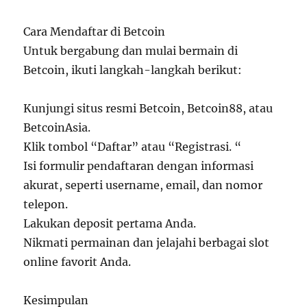
Cara Mendaftar di Betcoin
Untuk bergabung dan mulai bermain di
Betcoin, ikuti langkah-langkah berikut:
Kunjungi situs resmi Betcoin, Betcoin88, atau
BetcoinAsia.
Klik tombol “Daftar” atau “Registrasi. “
Isi formulir pendaftaran dengan informasi
akurat, seperti username, email, dan nomor
telepon.
Lakukan deposit pertama Anda.
Nikmati permainan dan jelajahi berbagai slot
online favorit Anda.
Kesimpulan