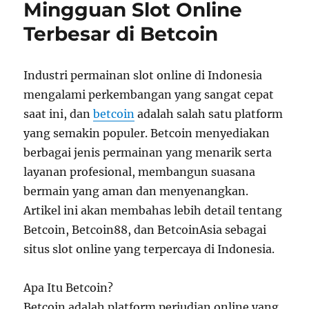
Mingguan Slot Online
Update
Terbesar di Betcoin
Game
Rutin
Industri permainan slot online di Indonesia
mengalami perkembangan yang sangat cepat
saat ini, dan
betcoin
adalah salah satu platform
yang semakin populer. Betcoin menyediakan
berbagai jenis permainan yang menarik serta
layanan profesional, membangun suasana
bermain yang aman dan menyenangkan.
Artikel ini akan membahas lebih detail tentang
Betcoin, Betcoin88, dan BetcoinAsia sebagai
situs slot online yang terpercaya di Indonesia.
Apa Itu Betcoin?
Betcoin adalah platform perjudian online yang