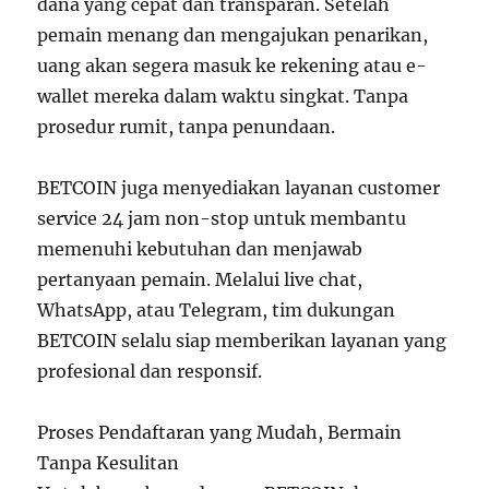
dana yang cepat dan transparan. Setelah
pemain menang dan mengajukan penarikan,
uang akan segera masuk ke rekening atau e-
wallet mereka dalam waktu singkat. Tanpa
prosedur rumit, tanpa penundaan.
BETCOIN juga menyediakan layanan customer
service 24 jam non-stop untuk membantu
memenuhi kebutuhan dan menjawab
pertanyaan pemain. Melalui live chat,
WhatsApp, atau Telegram, tim dukungan
BETCOIN selalu siap memberikan layanan yang
profesional dan responsif.
Proses Pendaftaran yang Mudah, Bermain
Tanpa Kesulitan