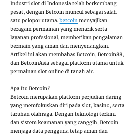
Industri slot di Indonesia telah berkembang
pesat, dengan Betcoin muncul sebagai salah
satu pelopor utama.
betcoin
menyajikan
beragam permainan yang menarik serta
layanan profesional, memberikan pengalaman
bermain yang aman dan menyenangkan.
Artikel ini akan membahas Betcoin, Betcoin88,
dan BetcoinAsia sebagai platform utama untuk
permainan slot online di tanah air.
Apa Itu Betcoin?
Betcoin merupakan platform perjudian daring
yang memfokuskan diri pada slot, kasino, serta
taruhan olahraga. Dengan teknologi terkini
dan sistem keamanan yang canggih, Betcoin
menjaga data pengguna tetap aman dan