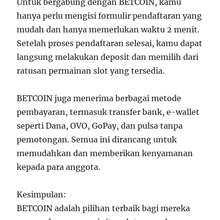
Untuk bergabung dengan BETCOIN, kamu
hanya perlu mengisi formulir pendaftaran yang
mudah dan hanya memerlukan waktu 2 menit.
Setelah proses pendaftaran selesai, kamu dapat
langsung melakukan deposit dan memilih dari
ratusan permainan slot yang tersedia.
BETCOIN juga menerima berbagai metode
pembayaran, termasuk transfer bank, e-wallet
seperti Dana, OVO, GoPay, dan pulsa tanpa
pemotongan. Semua ini dirancang untuk
memudahkan dan memberikan kenyamanan
kepada para anggota.
Kesimpulan:
BETCOIN adalah pilihan terbaik bagi mereka