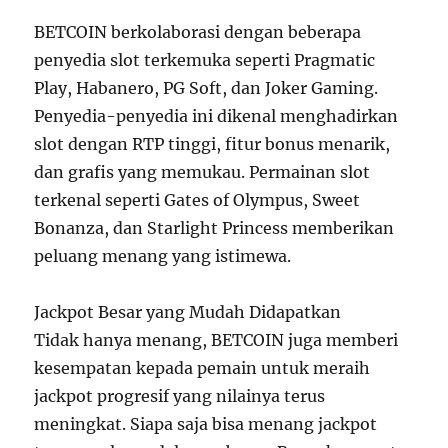
BETCOIN berkolaborasi dengan beberapa
penyedia slot terkemuka seperti Pragmatic
Play, Habanero, PG Soft, dan Joker Gaming.
Penyedia-penyedia ini dikenal menghadirkan
slot dengan RTP tinggi, fitur bonus menarik,
dan grafis yang memukau. Permainan slot
terkenal seperti Gates of Olympus, Sweet
Bonanza, dan Starlight Princess memberikan
peluang menang yang istimewa.
Jackpot Besar yang Mudah Didapatkan
Tidak hanya menang, BETCOIN juga memberi
kesempatan kepada pemain untuk meraih
jackpot progresif yang nilainya terus
meningkat. Siapa saja bisa menang jackpot