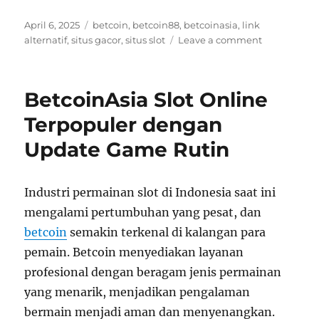
Posted
Tags
April 6, 2025
betcoin
,
betcoin88
,
betcoinasia
,
link
on
on
alternatif
,
situs gacor
,
situs slot
Leave a comment
Betcoinasia
Slot
Online
BetcoinAsia Slot Online
dengan
Jackpot
Terpopuler dengan
Progresif
Update Game Rutin
Paling
Besar
di
Indonesia
Industri permainan slot di Indonesia saat ini
mengalami pertumbuhan yang pesat, dan
betcoin
semakin terkenal di kalangan para
pemain. Betcoin menyediakan layanan
profesional dengan beragam jenis permainan
yang menarik, menjadikan pengalaman
bermain menjadi aman dan menyenangkan.