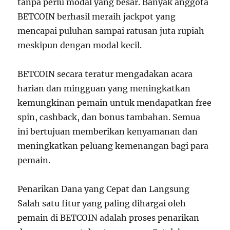
tanpa perlu modal yang besar. Banyak anggota
BETCOIN berhasil meraih jackpot yang
mencapai puluhan sampai ratusan juta rupiah
meskipun dengan modal kecil.
BETCOIN secara teratur mengadakan acara
harian dan mingguan yang meningkatkan
kemungkinan pemain untuk mendapatkan free
spin, cashback, dan bonus tambahan. Semua
ini bertujuan memberikan kenyamanan dan
meningkatkan peluang kemenangan bagi para
pemain.
Penarikan Dana yang Cepat dan Langsung
Salah satu fitur yang paling dihargai oleh
pemain di BETCOIN adalah proses penarikan