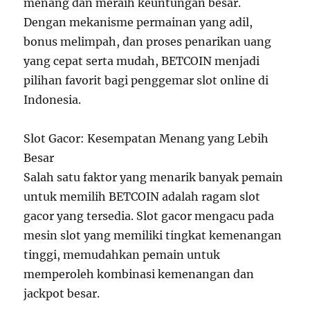
menang dan meraih keuntungan besar.
Dengan mekanisme permainan yang adil,
bonus melimpah, dan proses penarikan uang
yang cepat serta mudah, BETCOIN menjadi
pilihan favorit bagi penggemar slot online di
Indonesia.
Slot Gacor: Kesempatan Menang yang Lebih
Besar
Salah satu faktor yang menarik banyak pemain
untuk memilih BETCOIN adalah ragam slot
gacor yang tersedia. Slot gacor mengacu pada
mesin slot yang memiliki tingkat kemenangan
tinggi, memudahkan pemain untuk
memperoleh kombinasi kemenangan dan
jackpot besar.