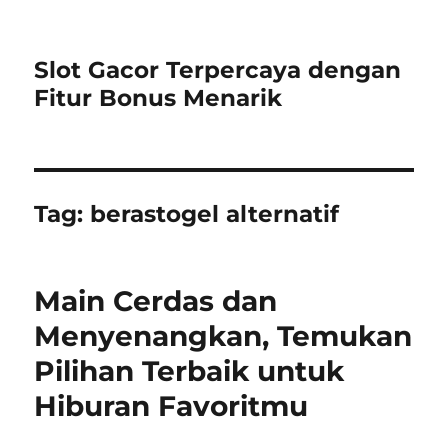
Slot Gacor Terpercaya dengan
Fitur Bonus Menarik
Tag:
berastogel alternatif
Main Cerdas dan
Menyenangkan, Temukan
Pilihan Terbaik untuk
Hiburan Favoritmu