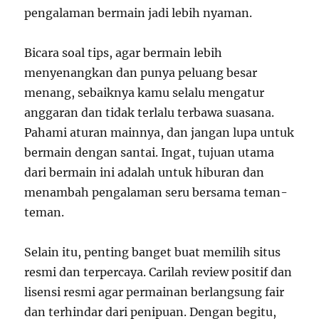
pengalaman bermain jadi lebih nyaman.
Bicara soal tips, agar bermain lebih
menyenangkan dan punya peluang besar
menang, sebaiknya kamu selalu mengatur
anggaran dan tidak terlalu terbawa suasana.
Pahami aturan mainnya, dan jangan lupa untuk
bermain dengan santai. Ingat, tujuan utama
dari bermain ini adalah untuk hiburan dan
menambah pengalaman seru bersama teman-
teman.
Selain itu, penting banget buat memilih situs
resmi dan terpercaya. Carilah review positif dan
lisensi resmi agar permainan berlangsung fair
dan terhindar dari penipuan. Dengan begitu,