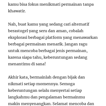
kamu bisa fokus menikmati permainan tanpa
khawatir.
Nah, buat kamu yang sedang cari alternatif
berastogel yang seru dan aman, cobalah
eksplorasi berbagai platform yang menawarkan
berbagai permainan menarik. Jangan ragu
untuk mencoba berbagai jenis permainan,
karena siapa tahu, keberuntungan sedang
menantimu di sana!
Akhir kata, bermainlah dengan bijak dan
nikmati setiap momennya. Semoga
keberuntungan selalu menyertai setiap
langkahmu dan pengalaman bermainmu
makin menyenangkan. Selamat mencoba dan