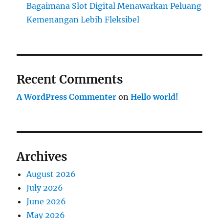
Bagaimana Slot Digital Menawarkan Peluang
Kemenangan Lebih Fleksibel
Recent Comments
A WordPress Commenter
on
Hello world!
Archives
August 2026
July 2026
June 2026
May 2026