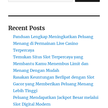
untuk
Hiburan
Favoritmu
Recent Posts
Panduan Lengkap Meningkatkan Peluang
Menang di Permainan Live Casino
Terpercaya
Temukan Situs Slot Terpercaya yang
Membantu Kamu Menembus Limit dan
Menang Dengan Mudah
Rasakan Keuntungan Berlipat dengan Slot
Gacor yang Memberikan Peluang Menang
Lebih Tinggi
Peluang Mendapatkan Jackpot Besar melalui
Slot Digital Modern