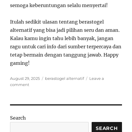
semoga keberuntungan selalu menyertai!
Itulah sedikit ulasan tentang berastogel
alternatif yang bisa jadi pilihan seru dan aman.
Kalau kamu ingin tahu lebih banyak, jangan
ragu untuk cari info dari sumber terpercaya dan
tetap bermain dengan tanggung jawab. Happy
gaming!
Posted
Tags
August 29, 2025
berastogel alternatif
Leave a
on
on
comment
Main
Cerdas
dan
Menyenangkan,
Temukan
Search
Pilihan
Terbaik
SEARCH