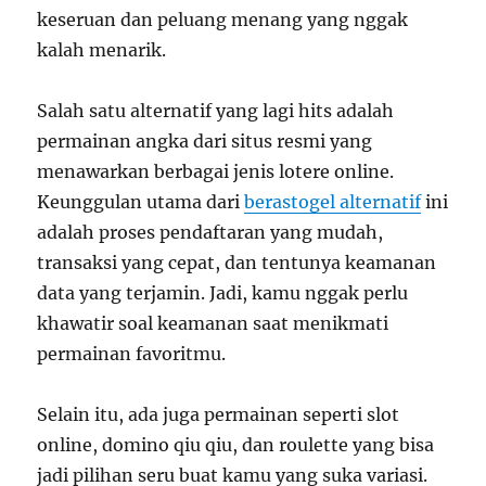
keseruan dan peluang menang yang nggak
kalah menarik.
Salah satu alternatif yang lagi hits adalah
permainan angka dari situs resmi yang
menawarkan berbagai jenis lotere online.
Keunggulan utama dari
berastogel alternatif
ini
adalah proses pendaftaran yang mudah,
transaksi yang cepat, dan tentunya keamanan
data yang terjamin. Jadi, kamu nggak perlu
khawatir soal keamanan saat menikmati
permainan favoritmu.
Selain itu, ada juga permainan seperti slot
online, domino qiu qiu, dan roulette yang bisa
jadi pilihan seru buat kamu yang suka variasi.