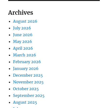
Archives
August 2026
July 2026
June 2026
May 2026
April 2026
March 2026
February 2026
January 2026
December 2025
November 2025
October 2025
September 2025
August 2025