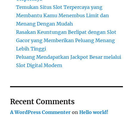
Temukan Situs Slot Terpercaya yang
Membantu Kamu Menembus Limit dan
Menang Dengan Mudah
Rasakan Keuntungan Berlipat dengan Slot
Gacor yang Memberikan Peluang Menang
Lebih Tinggi
Peluang Mendapatkan Jackpot Besar melalui
Slot Digital Modern
Recent Comments
A WordPress Commenter
on
Hello world!