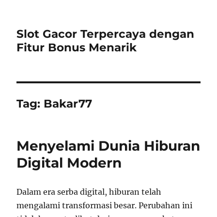
Slot Gacor Terpercaya dengan
Fitur Bonus Menarik
Tag:
Bakar77
Menyelami Dunia Hiburan
Digital Modern
Dalam era serba digital, hiburan telah
mengalami transformasi besar. Perubahan ini