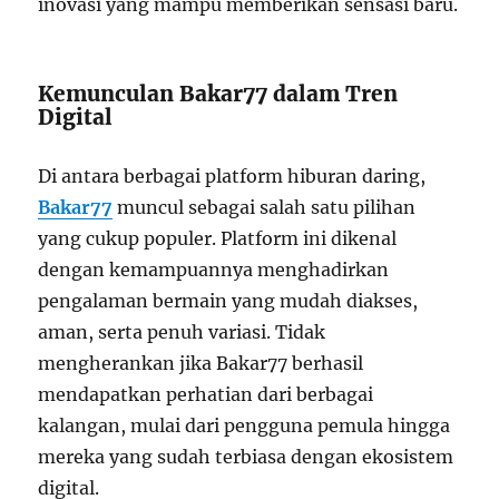
inovasi yang mampu memberikan sensasi baru.
Kemunculan Bakar77 dalam Tren
Digital
Di antara berbagai platform hiburan daring,
Bakar77
muncul sebagai salah satu pilihan
yang cukup populer. Platform ini dikenal
dengan kemampuannya menghadirkan
pengalaman bermain yang mudah diakses,
aman, serta penuh variasi. Tidak
mengherankan jika Bakar77 berhasil
mendapatkan perhatian dari berbagai
kalangan, mulai dari pengguna pemula hingga
mereka yang sudah terbiasa dengan ekosistem
digital.