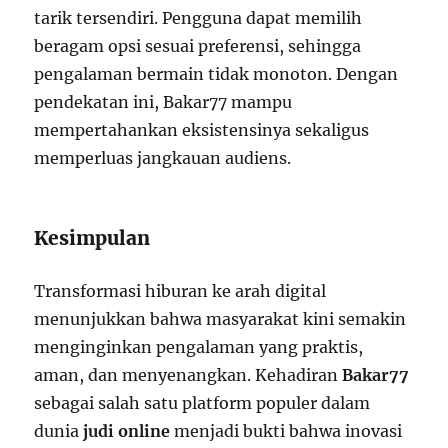
tarik tersendiri. Pengguna dapat memilih
beragam opsi sesuai preferensi, sehingga
pengalaman bermain tidak monoton. Dengan
pendekatan ini, Bakar77 mampu
mempertahankan eksistensinya sekaligus
memperluas jangkauan audiens.
Kesimpulan
Transformasi hiburan ke arah digital
menunjukkan bahwa masyarakat kini semakin
menginginkan pengalaman yang praktis,
aman, dan menyenangkan. Kehadiran
Bakar77
sebagai salah satu platform populer dalam
dunia
judi online
menjadi bukti bahwa inovasi