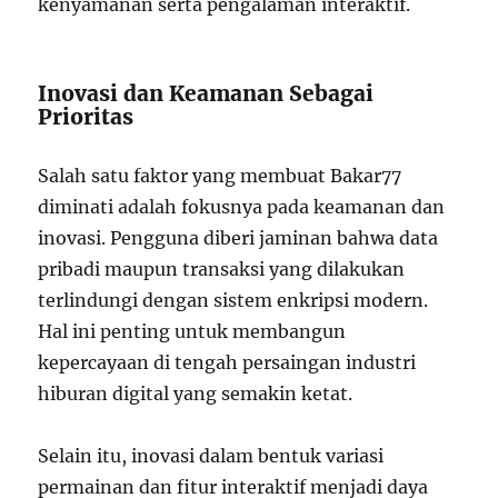
kenyamanan serta pengalaman interaktif.
Inovasi dan Keamanan Sebagai
Prioritas
Salah satu faktor yang membuat Bakar77
diminati adalah fokusnya pada keamanan dan
inovasi. Pengguna diberi jaminan bahwa data
pribadi maupun transaksi yang dilakukan
terlindungi dengan sistem enkripsi modern.
Hal ini penting untuk membangun
kepercayaan di tengah persaingan industri
hiburan digital yang semakin ketat.
Selain itu, inovasi dalam bentuk variasi
permainan dan fitur interaktif menjadi daya