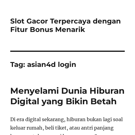
Slot Gacor Terpercaya dengan
Fitur Bonus Menarik
Tag:
asian4d login
Menyelami Dunia Hiburan
Digital yang Bikin Betah
Di era digital sekarang, hiburan bukan lagi soal
keluar rumah, beli tiket, atau antri panjang