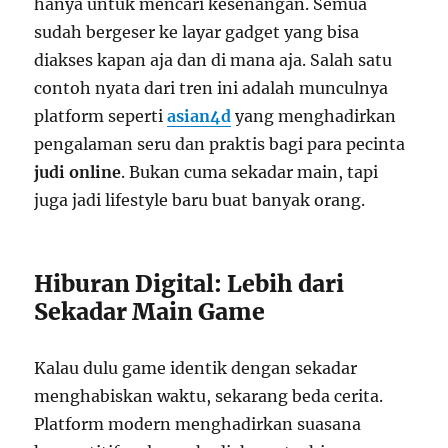
hanya untuk mencari kesenangan. Semua
sudah bergeser ke layar gadget yang bisa
diakses kapan aja dan di mana aja. Salah satu
contoh nyata dari tren ini adalah munculnya
platform seperti
asian4d
yang menghadirkan
pengalaman seru dan praktis bagi para pecinta
judi online
. Bukan cuma sekadar main, tapi
juga jadi lifestyle baru buat banyak orang.
Hiburan Digital: Lebih dari
Sekadar Main Game
Kalau dulu game identik dengan sekadar
menghabiskan waktu, sekarang beda cerita.
Platform modern menghadirkan suasana