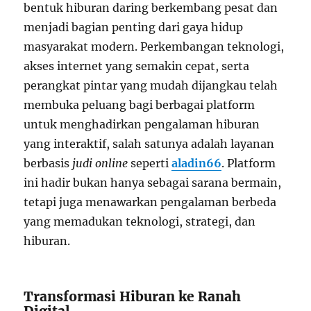
bentuk hiburan daring berkembang pesat dan
menjadi bagian penting dari gaya hidup
masyarakat modern. Perkembangan teknologi,
akses internet yang semakin cepat, serta
perangkat pintar yang mudah dijangkau telah
membuka peluang bagi berbagai platform
untuk menghadirkan pengalaman hiburan
yang interaktif, salah satunya adalah layanan
berbasis
judi online
seperti
aladin66
. Platform
ini hadir bukan hanya sebagai sarana bermain,
tetapi juga menawarkan pengalaman berbeda
yang memadukan teknologi, strategi, dan
hiburan.
Transformasi Hiburan ke Ranah