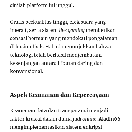
sinilah platform ini unggul.
Grafis berkualitas tinggi, efek suara yang
imersif, serta sistem
live gaming
memberikan
sensasi bermain yang mendekati pengalaman
di kasino fisik. Hal ini menunjukkan bahwa
teknologi telah berhasil menjembatani
kesenjangan antara hiburan daring dan
konvensional.
Aspek Keamanan dan Kepercayaan
Keamanan data dan transparansi menjadi
faktor krusial dalam dunia
judi online
.
Aladin66
mengimplementasikan sistem enkripsi