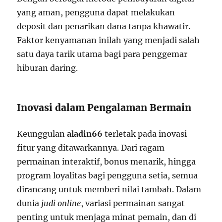
yang aman, pengguna dapat melakukan
deposit dan penarikan dana tanpa khawatir.
Faktor kenyamanan inilah yang menjadi salah
satu daya tarik utama bagi para penggemar
hiburan daring.
Inovasi dalam Pengalaman Bermain
Keunggulan
aladin66
terletak pada inovasi
fitur yang ditawarkannya. Dari ragam
permainan interaktif, bonus menarik, hingga
program loyalitas bagi pengguna setia, semua
dirancang untuk memberi nilai tambah. Dalam
dunia
judi online
, variasi permainan sangat
penting untuk menjaga minat pemain, dan di