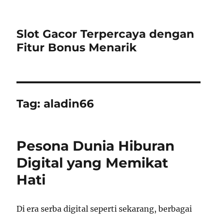
Slot Gacor Terpercaya dengan
Fitur Bonus Menarik
Tag:
aladin66
Pesona Dunia Hiburan
Digital yang Memikat
Hati
Di era serba digital seperti sekarang, berbagai