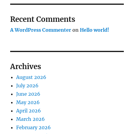
Recent Comments
A WordPress Commenter
on
Hello world!
Archives
August 2026
July 2026
June 2026
May 2026
April 2026
March 2026
February 2026