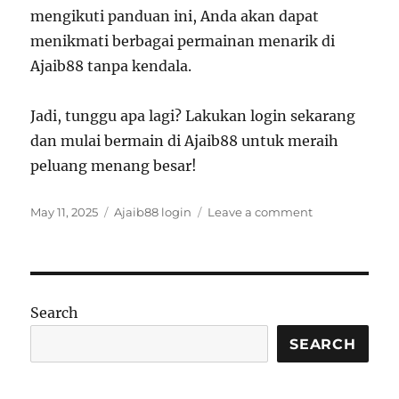
mengikuti panduan ini, Anda akan dapat
menikmati berbagai permainan menarik di
Ajaib88 tanpa kendala.
Jadi, tunggu apa lagi? Lakukan login sekarang
dan mulai bermain di Ajaib88 untuk meraih
peluang menang besar!
Posted
Tags
on
May 11, 2025
Ajaib88 login
Leave a comment
on
Panduan
Ajaib88
Login:
Cara
Mudah
Search
Akses
Platform
SEARCH
Judi
Online
Terpercaya