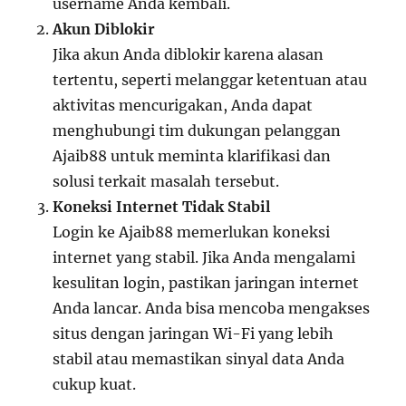
username Anda kembali.
Akun Diblokir
Jika akun Anda diblokir karena alasan
tertentu, seperti melanggar ketentuan atau
aktivitas mencurigakan, Anda dapat
menghubungi tim dukungan pelanggan
Ajaib88 untuk meminta klarifikasi dan
solusi terkait masalah tersebut.
Koneksi Internet Tidak Stabil
Login ke Ajaib88 memerlukan koneksi
internet yang stabil. Jika Anda mengalami
kesulitan login, pastikan jaringan internet
Anda lancar. Anda bisa mencoba mengakses
situs dengan jaringan Wi-Fi yang lebih
stabil atau memastikan sinyal data Anda
cukup kuat.