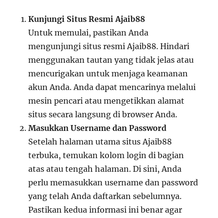
Kunjungi Situs Resmi Ajaib88
Untuk memulai, pastikan Anda
mengunjungi situs resmi Ajaib88. Hindari
menggunakan tautan yang tidak jelas atau
mencurigakan untuk menjaga keamanan
akun Anda. Anda dapat mencarinya melalui
mesin pencari atau mengetikkan alamat
situs secara langsung di browser Anda.
Masukkan Username dan Password
Setelah halaman utama situs Ajaib88
terbuka, temukan kolom login di bagian
atas atau tengah halaman. Di sini, Anda
perlu memasukkan username dan password
yang telah Anda daftarkan sebelumnya.
Pastikan kedua informasi ini benar agar