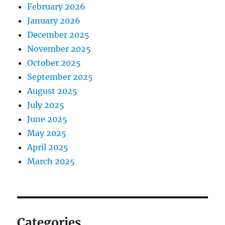
February 2026
January 2026
December 2025
November 2025
October 2025
September 2025
August 2025
July 2025
June 2025
May 2025
April 2025
March 2025
Categories