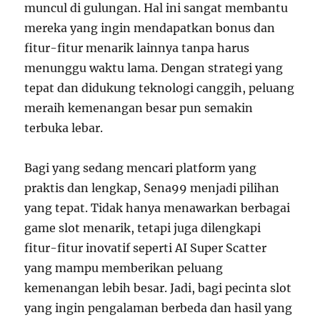
muncul di gulungan. Hal ini sangat membantu
mereka yang ingin mendapatkan bonus dan
fitur-fitur menarik lainnya tanpa harus
menunggu waktu lama. Dengan strategi yang
tepat dan didukung teknologi canggih, peluang
meraih kemenangan besar pun semakin
terbuka lebar.
Bagi yang sedang mencari platform yang
praktis dan lengkap, Sena99 menjadi pilihan
yang tepat. Tidak hanya menawarkan berbagai
game slot menarik, tetapi juga dilengkapi
fitur-fitur inovatif seperti AI Super Scatter
yang mampu memberikan peluang
kemenangan lebih besar. Jadi, bagi pecinta slot
yang ingin pengalaman berbeda dan hasil yang