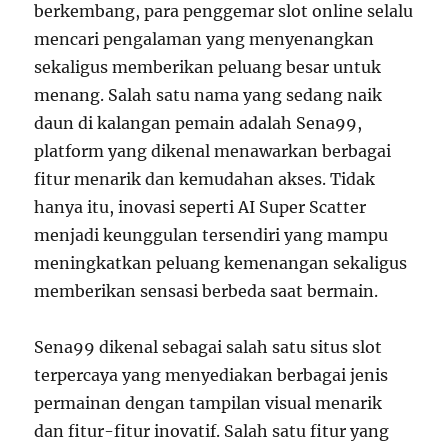
berkembang, para penggemar slot online selalu
mencari pengalaman yang menyenangkan
sekaligus memberikan peluang besar untuk
menang. Salah satu nama yang sedang naik
daun di kalangan pemain adalah Sena99,
platform yang dikenal menawarkan berbagai
fitur menarik dan kemudahan akses. Tidak
hanya itu, inovasi seperti AI Super Scatter
menjadi keunggulan tersendiri yang mampu
meningkatkan peluang kemenangan sekaligus
memberikan sensasi berbeda saat bermain.
Sena99 dikenal sebagai salah satu situs slot
terpercaya yang menyediakan berbagai jenis
permainan dengan tampilan visual menarik
dan fitur-fitur inovatif. Salah satu fitur yang