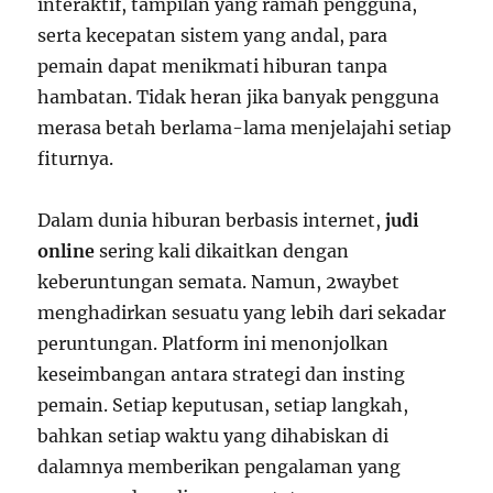
interaktif, tampilan yang ramah pengguna,
serta kecepatan sistem yang andal, para
pemain dapat menikmati hiburan tanpa
hambatan. Tidak heran jika banyak pengguna
merasa betah berlama-lama menjelajahi setiap
fiturnya.
Dalam dunia hiburan berbasis internet,
judi
online
sering kali dikaitkan dengan
keberuntungan semata. Namun, 2waybet
menghadirkan sesuatu yang lebih dari sekadar
peruntungan. Platform ini menonjolkan
keseimbangan antara strategi dan insting
pemain. Setiap keputusan, setiap langkah,
bahkan setiap waktu yang dihabiskan di
dalamnya memberikan pengalaman yang