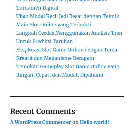
Turnamen Digital
Ubah Modal Kecil Jadi Besar dengan Teknik
Main Slot Online yang Terbukti
Langkah Cerdas Menggunakan Analisis Tren
Untuk Prediksi Taruhan
Eksplorasi Slot Game Online dengan Tema
Kreatif dan Mekanisme Beragam
Temukan Gameplay Slot Game Online yang
Ringan, Cepat, dan Mudah Dipahami
Recent Comments
A WordPress Commenter
on
Hello world!