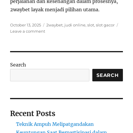
perjalanan dan kesenangan dalam prosesnya,
2waybet layak menjadi pilihan utama.
Posted
Tags
October 13, 2025
2waybet
,
judi online
,
slot
,
slot gacor
on
on
Leave a comment
Langkah
Tenang
Menuju
Keseruan
Modern
Search
SEARCH
Recent Posts
Teknik Ampuh Melipatgandakan
Keuntungan Saat Berpartisipasi dalam