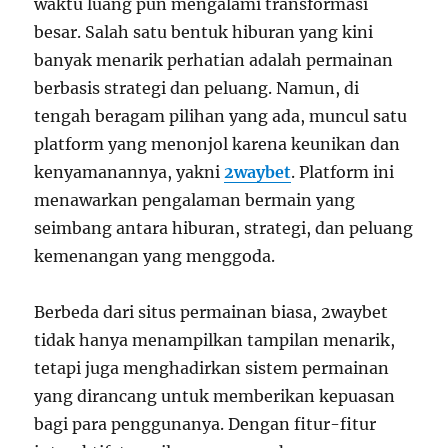
waktu luang pun mengalami transformasi
besar. Salah satu bentuk hiburan yang kini
banyak menarik perhatian adalah permainan
berbasis strategi dan peluang. Namun, di
tengah beragam pilihan yang ada, muncul satu
platform yang menonjol karena keunikan dan
kenyamanannya, yakni
2waybet
. Platform ini
menawarkan pengalaman bermain yang
seimbang antara hiburan, strategi, dan peluang
kemenangan yang menggoda.
Berbeda dari situs permainan biasa, 2waybet
tidak hanya menampilkan tampilan menarik,
tetapi juga menghadirkan sistem permainan
yang dirancang untuk memberikan kepuasan
bagi para penggunanya. Dengan fitur-fitur