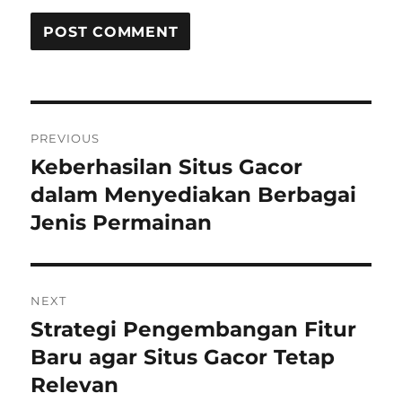
Post
PREVIOUS
navigation
Keberhasilan Situs Gacor
Previous
post:
dalam Menyediakan Berbagai
Jenis Permainan
NEXT
Strategi Pengembangan Fitur
Next
post:
Baru agar Situs Gacor Tetap
Relevan