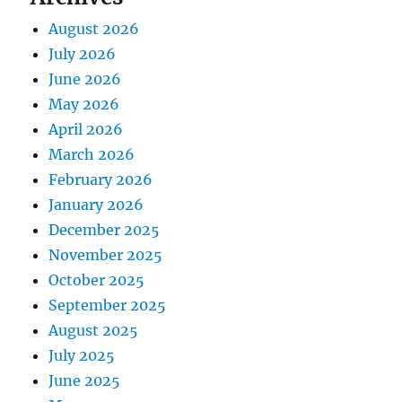
August 2026
July 2026
June 2026
May 2026
April 2026
March 2026
February 2026
January 2026
December 2025
November 2025
October 2025
September 2025
August 2025
July 2025
June 2025