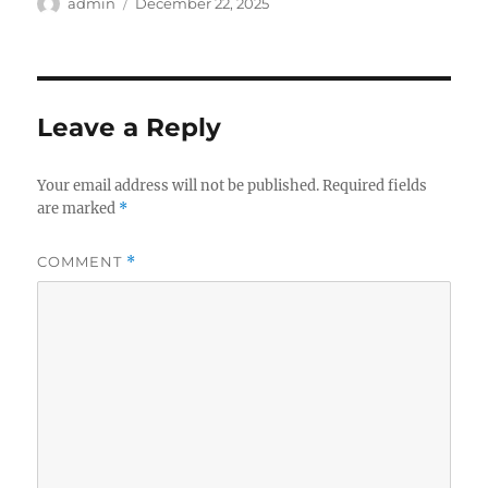
Author
Posted
admin
December 22, 2025
on
Leave a Reply
Your email address will not be published.
Required fields
are marked
*
COMMENT
*