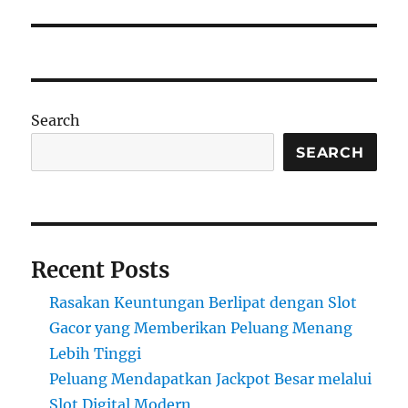
Search
SEARCH
Recent Posts
Rasakan Keuntungan Berlipat dengan Slot
Gacor yang Memberikan Peluang Menang
Lebih Tinggi
Peluang Mendapatkan Jackpot Besar melalui
Slot Digital Modern