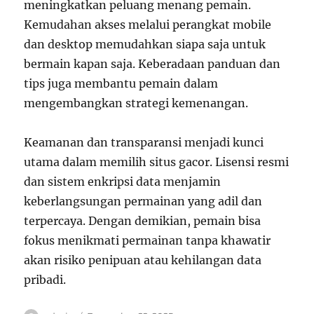
meningkatkan peluang menang pemain.
Kemudahan akses melalui perangkat mobile
dan desktop memudahkan siapa saja untuk
bermain kapan saja. Keberadaan panduan dan
tips juga membantu pemain dalam
mengembangkan strategi kemenangan.
Keamanan dan transparansi menjadi kunci
utama dalam memilih situs gacor. Lisensi resmi
dan sistem enkripsi data menjamin
keberlangsungan permainan yang adil dan
terpercaya. Dengan demikian, pemain bisa
fokus menikmati permainan tanpa khawatir
akan risiko penipuan atau kehilangan data
pribadi.