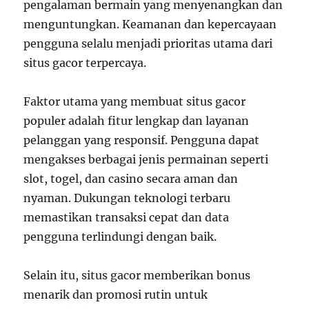
pengalaman bermain yang menyenangkan dan
menguntungkan. Keamanan dan kepercayaan
pengguna selalu menjadi prioritas utama dari
situs gacor terpercaya.
Faktor utama yang membuat situs gacor
populer adalah fitur lengkap dan layanan
pelanggan yang responsif. Pengguna dapat
mengakses berbagai jenis permainan seperti
slot, togel, dan casino secara aman dan
nyaman. Dukungan teknologi terbaru
memastikan transaksi cepat dan data
pengguna terlindungi dengan baik.
Selain itu, situs gacor memberikan bonus
menarik dan promosi rutin untuk