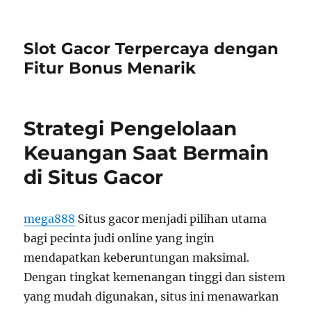
Slot Gacor Terpercaya dengan
Fitur Bonus Menarik
Strategi Pengelolaan
Keuangan Saat Bermain
di Situs Gacor
mega888
Situs gacor menjadi pilihan utama
bagi pecinta judi online yang ingin
mendapatkan keberuntungan maksimal.
Dengan tingkat kemenangan tinggi dan sistem
yang mudah digunakan, situs ini menawarkan