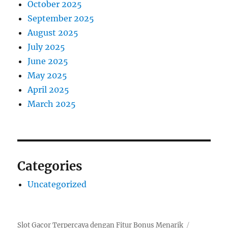
October 2025
September 2025
August 2025
July 2025
June 2025
May 2025
April 2025
March 2025
Categories
Uncategorized
Slot Gacor Terpercaya dengan Fitur Bonus Menarik