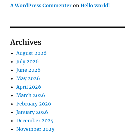
A WordPress Commenter
on
Hello world!
Archives
August 2026
July 2026
June 2026
May 2026
April 2026
March 2026
February 2026
January 2026
December 2025
November 2025