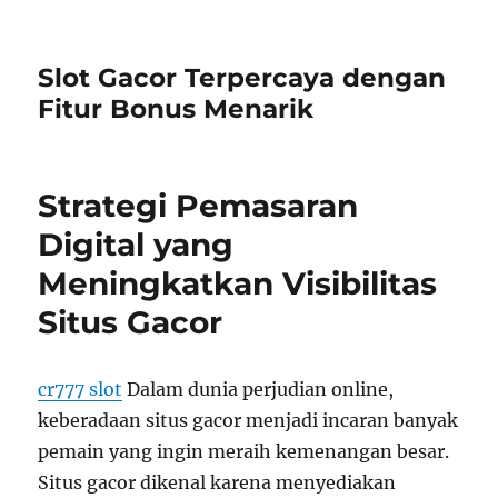
Slot Gacor Terpercaya dengan
Fitur Bonus Menarik
Strategi Pemasaran
Digital yang
Meningkatkan Visibilitas
Situs Gacor
cr777 slot
Dalam dunia perjudian online,
keberadaan situs gacor menjadi incaran banyak
pemain yang ingin meraih kemenangan besar.
Situs gacor dikenal karena menyediakan