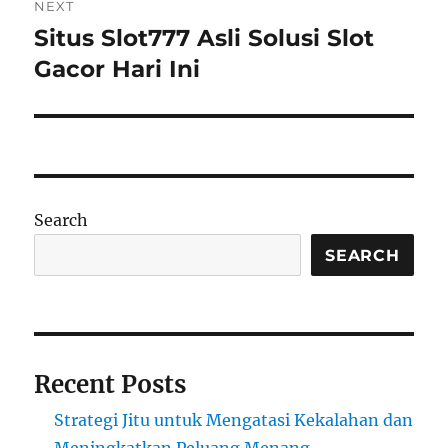
NEXT
Situs Slot777 Asli Solusi Slot
Next
post:
Gacor Hari Ini
Search
SEARCH
Recent Posts
Strategi Jitu untuk Mengatasi Kekalahan dan