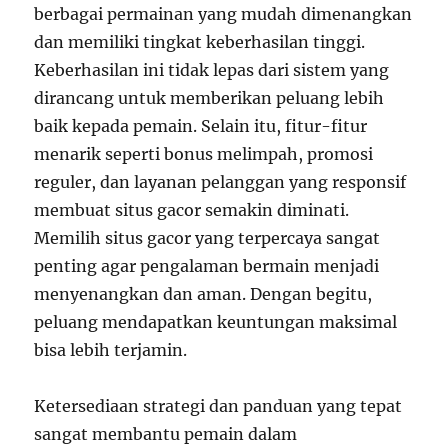
berbagai permainan yang mudah dimenangkan
dan memiliki tingkat keberhasilan tinggi.
Keberhasilan ini tidak lepas dari sistem yang
dirancang untuk memberikan peluang lebih
baik kepada pemain. Selain itu, fitur-fitur
menarik seperti bonus melimpah, promosi
reguler, dan layanan pelanggan yang responsif
membuat situs gacor semakin diminati.
Memilih situs gacor yang terpercaya sangat
penting agar pengalaman bermain menjadi
menyenangkan dan aman. Dengan begitu,
peluang mendapatkan keuntungan maksimal
bisa lebih terjamin.
Ketersediaan strategi dan panduan yang tepat
sangat membantu pemain dalam