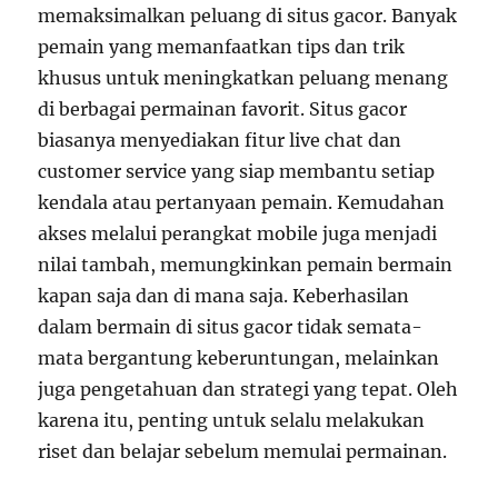
memaksimalkan peluang di situs gacor. Banyak
pemain yang memanfaatkan tips dan trik
khusus untuk meningkatkan peluang menang
di berbagai permainan favorit. Situs gacor
biasanya menyediakan fitur live chat dan
customer service yang siap membantu setiap
kendala atau pertanyaan pemain. Kemudahan
akses melalui perangkat mobile juga menjadi
nilai tambah, memungkinkan pemain bermain
kapan saja dan di mana saja. Keberhasilan
dalam bermain di situs gacor tidak semata-
mata bergantung keberuntungan, melainkan
juga pengetahuan dan strategi yang tepat. Oleh
karena itu, penting untuk selalu melakukan
riset dan belajar sebelum memulai permainan.