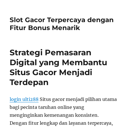
Slot Gacor Terpercaya dengan
Fitur Bonus Menarik
Strategi Pemasaran
Digital yang Membantu
Situs Gacor Menjadi
Terdepan
login ulti288
Situs gacor menjadi pilihan utama
bagi pecinta taruhan online yang
menginginkan kemenangan konsisten.
Dengan fitur lengkap dan layanan terpercaya,