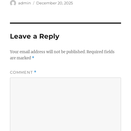
Author
Posted
admin
December 20, 2025
on
Leave a Reply
Your email address will not be published.
Required fields
are marked
*
COMMENT
*