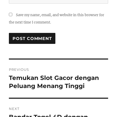
Save my name, email, and website in this browser for
the next time I comment.
Post
PREVIOUS
navigation
Temukan Slot Gacor dengan
Previous
post:
Peluang Menang Tinggi
NEXT
Next