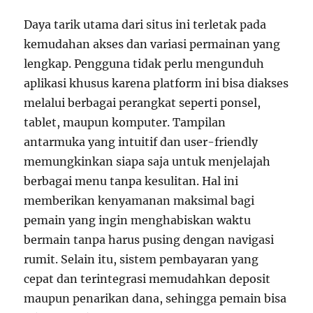
Daya tarik utama dari situs ini terletak pada
kemudahan akses dan variasi permainan yang
lengkap. Pengguna tidak perlu mengunduh
aplikasi khusus karena platform ini bisa diakses
melalui berbagai perangkat seperti ponsel,
tablet, maupun komputer. Tampilan
antarmuka yang intuitif dan user-friendly
memungkinkan siapa saja untuk menjelajah
berbagai menu tanpa kesulitan. Hal ini
memberikan kenyamanan maksimal bagi
pemain yang ingin menghabiskan waktu
bermain tanpa harus pusing dengan navigasi
rumit. Selain itu, sistem pembayaran yang
cepat dan terintegrasi memudahkan deposit
maupun penarikan dana, sehingga pemain bisa