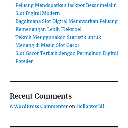
Peluang Mendapatkan Jackpot Besar melalui
Slot Digital Modern
Bagaimana Slot Digital Menawarkan Peluang
Kemenangan Lebih Fleksibel
Teknik Menggunakan Statistik untuk
Menang di Mesin Slot Gacor
Slot Gacor Terbaik dengan Permainan Digital
Populer
Recent Comments
A WordPress Commenter
on
Hello world!