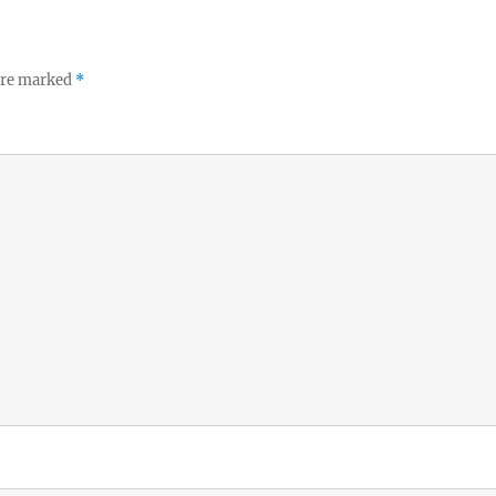
 are marked
*