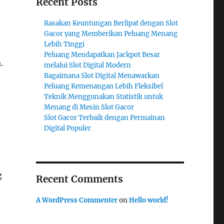
Recent Posts
Rasakan Keuntungan Berlipat dengan Slot
Gacor yang Memberikan Peluang Menang
Lebih Tinggi
Peluang Mendapatkan Jackpot Besar
.
melalui Slot Digital Modern
Bagaimana Slot Digital Menawarkan
Peluang Kemenangan Lebih Fleksibel
Teknik Menggunakan Statistik untuk
Menang di Mesin Slot Gacor
Slot Gacor Terbaik dengan Permainan
Digital Populer
g
Recent Comments
A WordPress Commenter
on
Hello world!