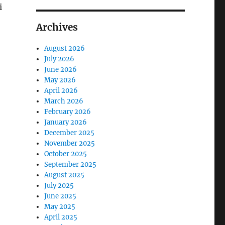
i
Archives
August 2026
July 2026
June 2026
May 2026
April 2026
March 2026
February 2026
January 2026
December 2025
November 2025
October 2025
September 2025
August 2025
July 2025
June 2025
May 2025
April 2025