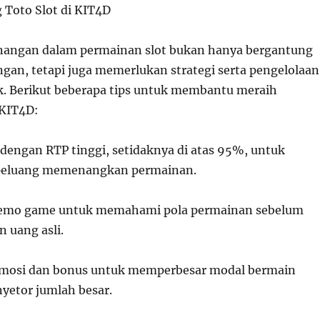
 Toto Slot di KIT4D
angan dalam permainan slot bukan hanya bergantung
gan, tetapi juga memerlukan strategi serta pengelolaan
k. Berikut beberapa tips untuk membantu meraih
KIT4D:
 dengan RTP tinggi, setidaknya di atas 95%, untuk
peluang memenangkan permainan.
demo game untuk memahami pola permainan sebelum
 uang asli.
mosi dan bonus untuk memperbesar modal bermain
yetor jumlah besar.