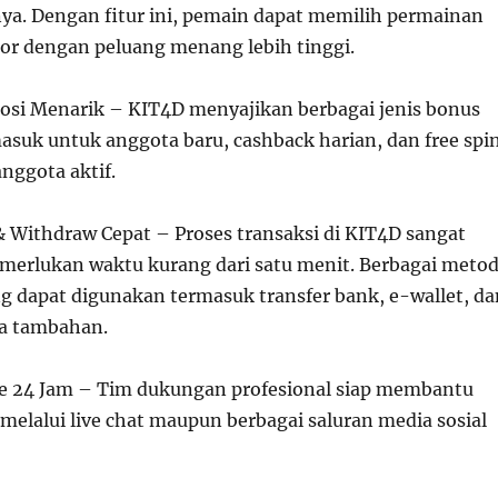
nya. Dengan fitur ini, pemain dapat memilih permainan
or dengan peluang menang lebih tinggi.
si Menarik – KIT4D menyajikan berbagai jenis bonus
suk untuk anggota baru, cashback harian, dan free spi
nggota aktif.
& Withdraw Cepat – Proses transaksi di KIT4D sangat
merlukan waktu kurang dari satu menit. Berbagai meto
 dapat digunakan termasuk transfer bank, e-wallet, da
ya tambahan.
e 24 Jam – Tim dukungan profesional siap membantu
 melalui live chat maupun berbagai saluran media sosial