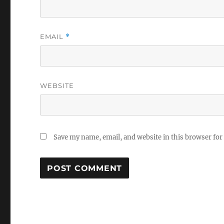
EMAIL
*
WEBSITE
Save my name, email, and website in this browser for