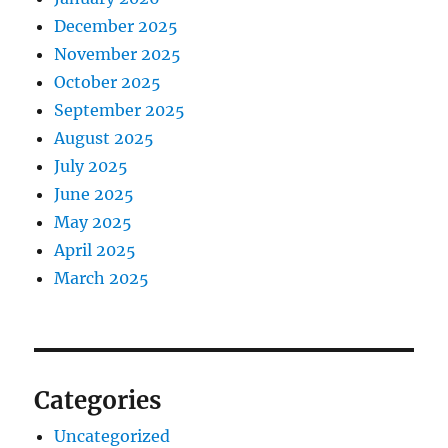
December 2025
November 2025
October 2025
September 2025
August 2025
July 2025
June 2025
May 2025
April 2025
March 2025
Categories
Uncategorized