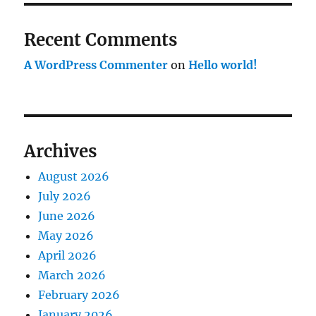
Recent Comments
A WordPress Commenter
on
Hello world!
Archives
August 2026
July 2026
June 2026
May 2026
April 2026
March 2026
February 2026
January 2026