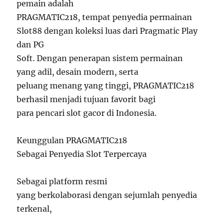
pemain adalah
PRAGMATIC218, tempat penyedia permainan
Slot88 dengan koleksi luas dari Pragmatic Play
dan PG
Soft. Dengan penerapan sistem permainan
yang adil, desain modern, serta
peluang menang yang tinggi, PRAGMATIC218
berhasil menjadi tujuan favorit bagi
para pencari slot gacor di Indonesia.
Keunggulan PRAGMATIC218
Sebagai Penyedia Slot Terpercaya
Sebagai platform resmi
yang berkolaborasi dengan sejumlah penyedia
terkenal,