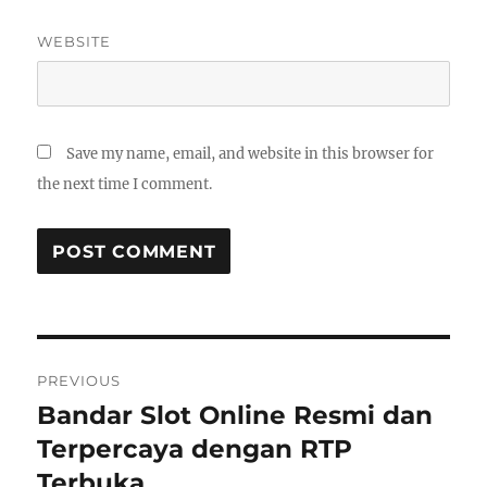
WEBSITE
Save my name, email, and website in this browser for
the next time I comment.
Post
PREVIOUS
navigation
Bandar Slot Online Resmi dan
Previous
post:
Terpercaya dengan RTP
Terbuka