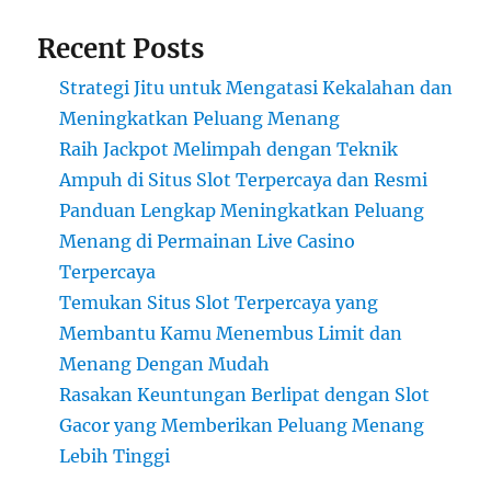
Recent Posts
Strategi Jitu untuk Mengatasi Kekalahan dan
Meningkatkan Peluang Menang
Raih Jackpot Melimpah dengan Teknik
Ampuh di Situs Slot Terpercaya dan Resmi
Panduan Lengkap Meningkatkan Peluang
Menang di Permainan Live Casino
Terpercaya
Temukan Situs Slot Terpercaya yang
Membantu Kamu Menembus Limit dan
Menang Dengan Mudah
Rasakan Keuntungan Berlipat dengan Slot
Gacor yang Memberikan Peluang Menang
Lebih Tinggi