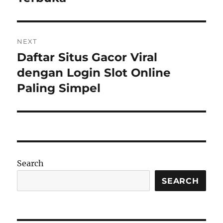
NEXT
Daftar Situs Gacor Viral
Next
post:
dengan Login Slot Online
Paling Simpel
Search
SEARCH