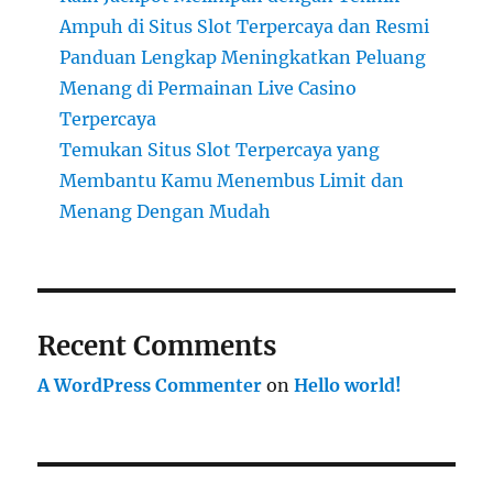
Ampuh di Situs Slot Terpercaya dan Resmi
Panduan Lengkap Meningkatkan Peluang
Menang di Permainan Live Casino
Terpercaya
Temukan Situs Slot Terpercaya yang
Membantu Kamu Menembus Limit dan
Menang Dengan Mudah
Recent Comments
A WordPress Commenter
on
Hello world!