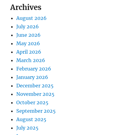
Archives
August 2026
July 2026
June 2026
May 2026
April 2026
March 2026
February 2026
January 2026
December 2025
November 2025
October 2025
September 2025
August 2025
July 2025