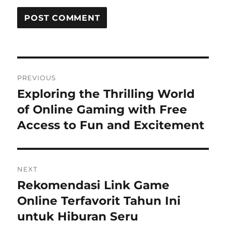
Post
PREVIOUS
navigation
Exploring the Thrilling World
Previous
post:
of Online Gaming with Free
Access to Fun and Excitement
NEXT
Rekomendasi Link Game
Next
post:
Online Terfavorit Tahun Ini
untuk Hiburan Seru