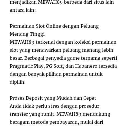
menjadikan MEWAH89 berbeda dari situs lain
antara lain:
Permainan Slot Online dengan Peluang
Menang Tinggi
MEWAH89 terkenal dengan koleksi permainan
slot yang menawarkan peluang menang lebih
besar. Berbagai penyedia game ternama seperti
Pragmatic Play, PG Soft, dan Habanero tersedia
dengan banyak pilihan permainan untuk
dipilih.
Proses Deposit yang Mudah dan Cepat
Anda tidak perlu stres dengan prosedur
transfer yang rumit. MEWAH89 mendukung
beragam metode pembayaran, mulai dari