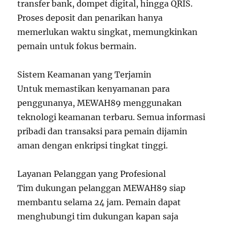
transfer bank, dompet digital, hingga QRIS.
Proses deposit dan penarikan hanya
memerlukan waktu singkat, memungkinkan
pemain untuk fokus bermain.
Sistem Keamanan yang Terjamin
Untuk memastikan kenyamanan para
penggunanya, MEWAH89 menggunakan
teknologi keamanan terbaru. Semua informasi
pribadi dan transaksi para pemain dijamin
aman dengan enkripsi tingkat tinggi.
Layanan Pelanggan yang Profesional
Tim dukungan pelanggan MEWAH89 siap
membantu selama 24 jam. Pemain dapat
menghubungi tim dukungan kapan saja