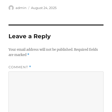
Author
Posted
admin
August 24, 2025
on
Leave a Reply
Your email address will not be published.
Required fields
are marked
*
COMMENT
*