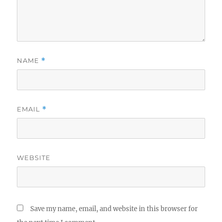
NAME
*
EMAIL
*
WEBSITE
Save my name, email, and website in this browser for