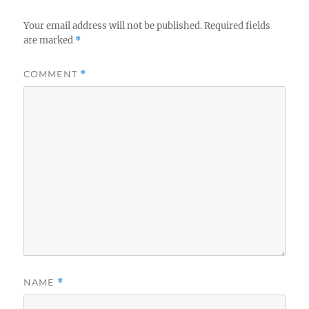
Your email address will not be published.
Required fields
are marked
*
COMMENT
*
NAME
*