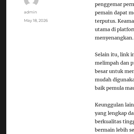
penggemar perma
Author
admin
pemain dapat me
Posted
May 18, 2026
terputus. Keama
on
utama di platfo
menyenangkan.
Selain itu, link
melimpah dan p
besar untuk men
mudah digunaka
baik pemula ma
Keunggulan lain 
yang lengkap da
berkualitas tin
bermain lebih s