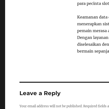
para pecinta slot
Keamanan data d
menerapkan sist
pemain merasa 
Dengan layanan 
diselesaikan d
bermain sepanj
Leave a Reply
Your email address will not be published.
Required fields