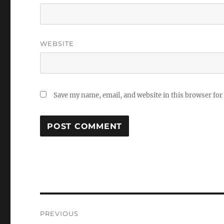
WEBSITE
Save my name, email, and website in this browser for
Post
PREVIOUS