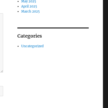
May 2025
April 2025
March 2025
Categories
Uncategorized