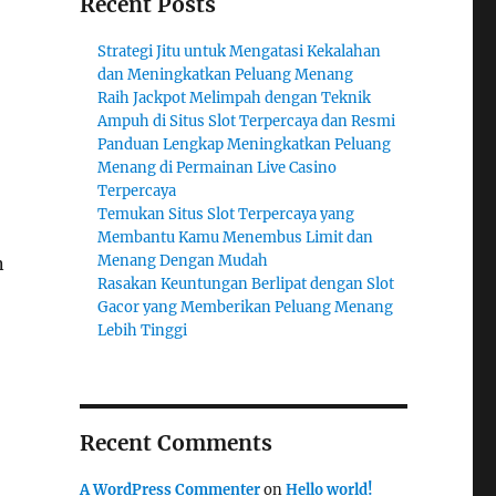
Recent Posts
Strategi Jitu untuk Mengatasi Kekalahan
dan Meningkatkan Peluang Menang
Raih Jackpot Melimpah dengan Teknik
Ampuh di Situs Slot Terpercaya dan Resmi
Panduan Lengkap Meningkatkan Peluang
Menang di Permainan Live Casino
Terpercaya
Temukan Situs Slot Terpercaya yang
Membantu Kamu Menembus Limit dan
Menang Dengan Mudah
n
Rasakan Keuntungan Berlipat dengan Slot
Gacor yang Memberikan Peluang Menang
Lebih Tinggi
Recent Comments
A WordPress Commenter
on
Hello world!