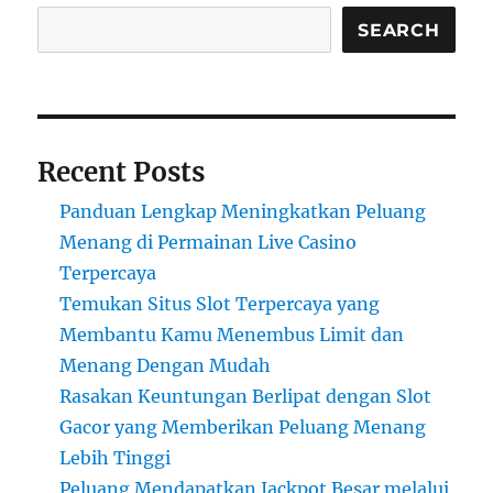
SEARCH
Recent Posts
Panduan Lengkap Meningkatkan Peluang
Menang di Permainan Live Casino
Terpercaya
Temukan Situs Slot Terpercaya yang
Membantu Kamu Menembus Limit dan
Menang Dengan Mudah
Rasakan Keuntungan Berlipat dengan Slot
Gacor yang Memberikan Peluang Menang
Lebih Tinggi
Peluang Mendapatkan Jackpot Besar melalui