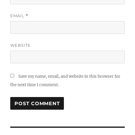
EMAIL
*
WEBSITE
Save my name, email, and website in this browser for
the next time I comment.
Post