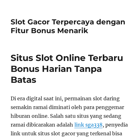
Slot Gacor Terpercaya dengan
Fitur Bonus Menarik
Situs Slot Online Terbaru
Bonus Harian Tanpa
Batas
Di era digital saat ini, permainan slot daring
semakin ramai diminati oleh para penggemar
hiburan online. Salah satu situs yang sedang
ramai dibicarakan adalah
link sga338
, penyedia
link untuk situs slot gacor yang terkenal bisa