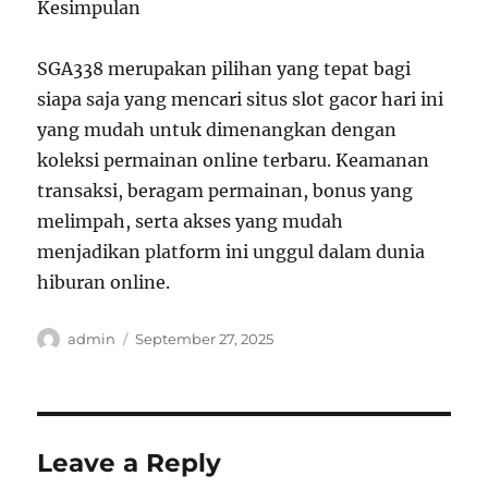
Kesimpulan
SGA338 merupakan pilihan yang tepat bagi
siapa saja yang mencari situs slot gacor hari ini
yang mudah untuk dimenangkan dengan
koleksi permainan online terbaru. Keamanan
transaksi, beragam permainan, bonus yang
melimpah, serta akses yang mudah
menjadikan platform ini unggul dalam dunia
hiburan online.
Author
Posted
admin
September 27, 2025
on
Leave a Reply