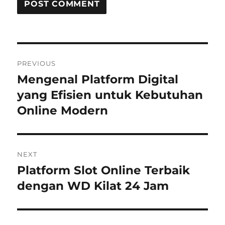
Post
PREVIOUS
navigation
Mengenal Platform Digital
Previous
post:
yang Efisien untuk Kebutuhan
Online Modern
NEXT
Platform Slot Online Terbaik
Next
post:
dengan WD Kilat 24 Jam