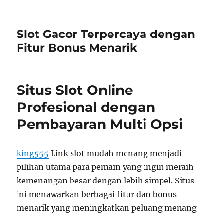
Slot Gacor Terpercaya dengan
Fitur Bonus Menarik
Situs Slot Online
Profesional dengan
Pembayaran Multi Opsi
king555
Link slot mudah menang menjadi
pilihan utama para pemain yang ingin meraih
kemenangan besar dengan lebih simpel. Situs
ini menawarkan berbagai fitur dan bonus
menarik yang meningkatkan peluang menang