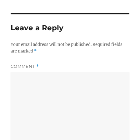
Leave a Reply
Your email address will not be published.
Required fields
are marked
*
COMMENT
*