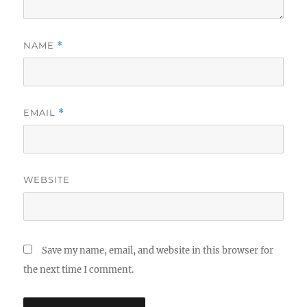
NAME
*
EMAIL
*
WEBSITE
Save my name, email, and website in this browser for
the next time I comment.