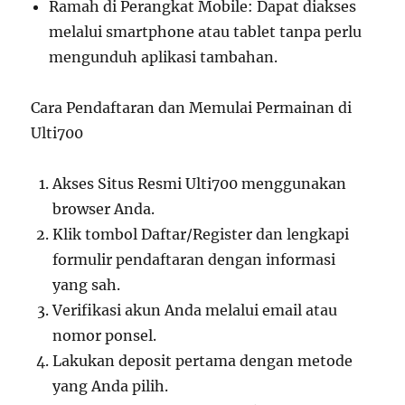
Ramah di Perangkat Mobile: Dapat diakses
melalui smartphone atau tablet tanpa perlu
mengunduh aplikasi tambahan.
Cara Pendaftaran dan Memulai Permainan di
Ulti700
Akses Situs Resmi Ulti700 menggunakan
browser Anda.
Klik tombol Daftar/Register dan lengkapi
formulir pendaftaran dengan informasi
yang sah.
Verifikasi akun Anda melalui email atau
nomor ponsel.
Lakukan deposit pertama dengan metode
yang Anda pilih.