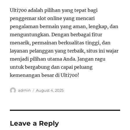
Ulti700 adalah pilihan yang tepat bagi
penggemar slot online yang mencari
pengalaman bermain yang aman, lengkap, dan
menguntungkan. Dengan berbagai fitur
menarik, permainan berkualitas tinggi, dan
layanan pelanggan yang terbaik, situs ini wajar
menjadi pilihan utama Anda. Jangan ragu
untuk bergabung dan capai peluang
kemenangan besar di Ulti700!
Author
Posted
admin
August 4, 2025
on
Leave a Reply