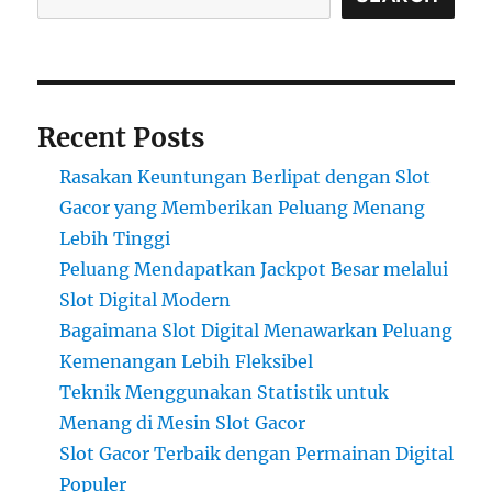
Recent Posts
Rasakan Keuntungan Berlipat dengan Slot
Gacor yang Memberikan Peluang Menang
Lebih Tinggi
Peluang Mendapatkan Jackpot Besar melalui
Slot Digital Modern
Bagaimana Slot Digital Menawarkan Peluang
Kemenangan Lebih Fleksibel
Teknik Menggunakan Statistik untuk
Menang di Mesin Slot Gacor
Slot Gacor Terbaik dengan Permainan Digital
Populer