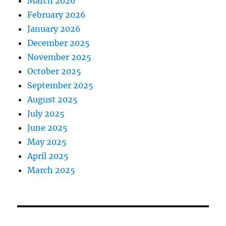
March 2026
February 2026
January 2026
December 2025
November 2025
October 2025
September 2025
August 2025
July 2025
June 2025
May 2025
April 2025
March 2025