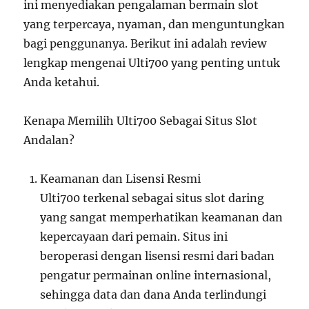
ini menyediakan pengalaman bermain slot
yang terpercaya, nyaman, dan menguntungkan
bagi penggunanya. Berikut ini adalah review
lengkap mengenai Ulti700 yang penting untuk
Anda ketahui.
Kenapa Memilih Ulti700 Sebagai Situs Slot
Andalan?
Keamanan dan Lisensi Resmi
Ulti700 terkenal sebagai situs slot daring
yang sangat memperhatikan keamanan dan
kepercayaan dari pemain. Situs ini
beroperasi dengan lisensi resmi dari badan
pengatur permainan online internasional,
sehingga data dan dana Anda terlindungi