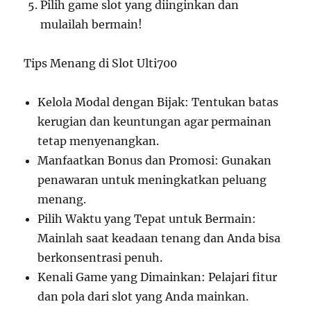
Pilih game slot yang diinginkan dan
mulailah bermain!
Tips Menang di Slot Ulti700
Kelola Modal dengan Bijak: Tentukan batas
kerugian dan keuntungan agar permainan
tetap menyenangkan.
Manfaatkan Bonus dan Promosi: Gunakan
penawaran untuk meningkatkan peluang
menang.
Pilih Waktu yang Tepat untuk Bermain:
Mainlah saat keadaan tenang dan Anda bisa
berkonsentrasi penuh.
Kenali Game yang Dimainkan: Pelajari fitur
dan pola dari slot yang Anda mainkan.