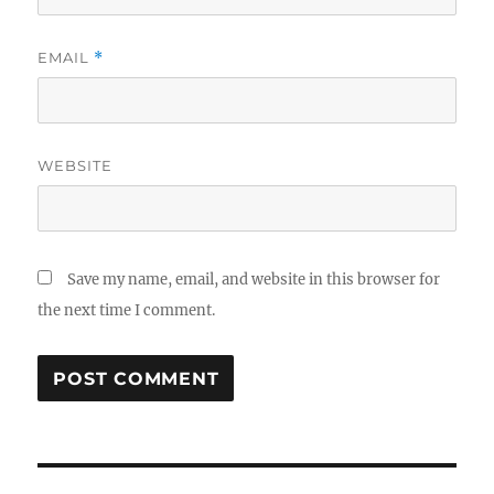
EMAIL
*
WEBSITE
Save my name, email, and website in this browser for
the next time I comment.
Post