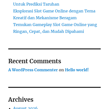
Untuk Prediksi Taruhan
Eksplorasi Slot Game Online dengan Tema
Kreatif dan Mekanisme Beragam
Temukan Gameplay Slot Game Online yang
Ringan, Cepat, dan Mudah Dipahami
Recent Comments
A WordPress Commenter
on
Hello world!
Archives
August 2026