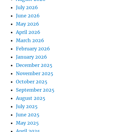
July 2026
June 2026
May 2026
April 2026
March 2026
February 2026
January 2026
December 2025
November 2025
October 2025
September 2025
August 2025
July 2025
June 2025
May 2025
April 2025