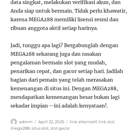
data singkat, melakukan verifikasi akun, dan
Anda siap untuk bermain. Tidak perlu khawatir,
karena MEGA288 memiliki lisensi resmi dan
ribuan anggota aktif setiap harinya.
Jadi, tunggu apa lagi? Bergabunglah dengan
MEGA288 sekarang juga dan rasakan
pengalaman bermain slot yang mudah,
penarikan cepat, dan gacor setiap hari. Jadilah
bagian dari pemain yang telah merasakan
kemenangan di situs ini. Dengan MEGA288,
mendapatkan kemenangan besar bukan lagi
sekadar impian—ini adalah kenyataan!.
Author
Posted
Tags
admin
April 22, 2025
link alternatif
,
link slot
,
on
mega288
,
situs slot
,
slot gacor