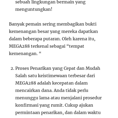
sebuah lingkungan bermain yang
menguntungkan!
Banyak pemain sering membagikan bukti
kemenangan besar yang mereka dapatkan
dalam beberapa putaran. Oleh karena itu,
MEGA288 terkenal sebagai “tempat
kemenangan. “
Proses Penarikan yang Cepat dan Mudah
Salah satu keistimewaan terbesar dari
MEGA288 adalah kecepatan dalam
mencairkan dana. Anda tidak perlu
menunggu lama atau menjalani prosedur
konfirmasi yang rumit. Cukup ajukan
permintaan penarikan, dan dalam waktu