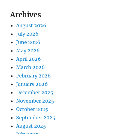
Archives
August 2026
July 2026
June 2026
May 2026
April 2026
March 2026
February 2026
January 2026
December 2025
November 2025
October 2025
September 2025
August 2025