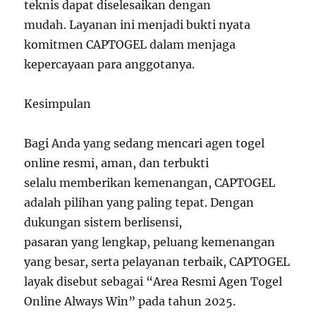
teknis dapat diselesaikan dengan
mudah. Layanan ini menjadi bukti nyata
komitmen CAPTOGEL dalam menjaga
kepercayaan para anggotanya.
Kesimpulan
Bagi Anda yang sedang mencari agen togel
online resmi, aman, dan terbukti
selalu memberikan kemenangan, CAPTOGEL
adalah pilihan yang paling tepat. Dengan
dukungan sistem berlisensi,
pasaran yang lengkap, peluang kemenangan
yang besar, serta pelayanan terbaik, CAPTOGEL
layak disebut sebagai “Area Resmi Agen Togel
Online Always Win” pada tahun 2025.