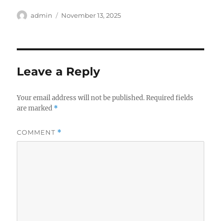
Author
Posted
admin
November 13, 2025
on
Leave a Reply
Your email address will not be published.
Required fields
are marked
*
COMMENT
*