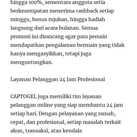
hingga 100%, sementara anggota setia
berkesempatan menerima cashback setiap
minggu, bonus rujukan, hingga hadiah
langsung dari acara bulanan. Semua
promosi ini dirancang agar para pemain
mendapatkan pengalaman bermain yang tidak
hanya mengasyikkan, tetapi juga
menguntungkan.
Layanan Pelanggan 24 Jam Profesional
CAPTOGEL juga memiliki tim layanan
pelanggan online yang siap membantu 24 jam
setiap hari. Dengan pelayanan yang ramah,
cepat, dan profesional, setiap masalah terkait
akun, transaksi, atau kendala