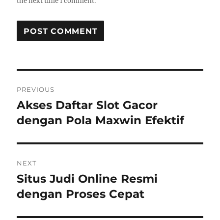
the next time I comment.
Post
PREVIOUS
navigation
Akses Daftar Slot Gacor
Previous
post:
dengan Pola Maxwin Efektif
NEXT
Situs Judi Online Resmi
Next
post:
dengan Proses Cepat