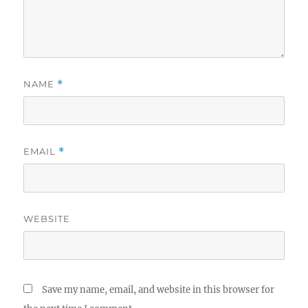
NAME
*
EMAIL
*
WEBSITE
Save my name, email, and website in this browser for