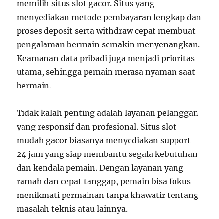
memilih situs slot gacor. Situs yang
menyediakan metode pembayaran lengkap dan
proses deposit serta withdraw cepat membuat
pengalaman bermain semakin menyenangkan.
Keamanan data pribadi juga menjadi prioritas
utama, sehingga pemain merasa nyaman saat
bermain.
Tidak kalah penting adalah layanan pelanggan
yang responsif dan profesional. Situs slot
mudah gacor biasanya menyediakan support
24 jam yang siap membantu segala kebutuhan
dan kendala pemain. Dengan layanan yang
ramah dan cepat tanggap, pemain bisa fokus
menikmati permainan tanpa khawatir tentang
masalah teknis atau lainnya.