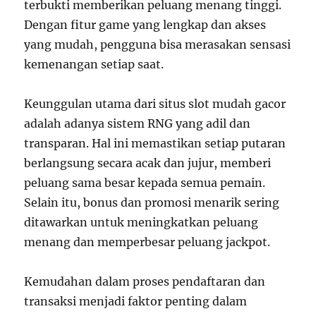
terbukti memberikan peluang menang tinggi.
Dengan fitur game yang lengkap dan akses
yang mudah, pengguna bisa merasakan sensasi
kemenangan setiap saat.
Keunggulan utama dari situs slot mudah gacor
adalah adanya sistem RNG yang adil dan
transparan. Hal ini memastikan setiap putaran
berlangsung secara acak dan jujur, memberi
peluang sama besar kepada semua pemain.
Selain itu, bonus dan promosi menarik sering
ditawarkan untuk meningkatkan peluang
menang dan memperbesar peluang jackpot.
Kemudahan dalam proses pendaftaran dan
transaksi menjadi faktor penting dalam