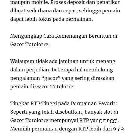
maupun mobile. Proses deposit dan penarikan
dibuat sederhana dan cepat, sehingga pemain
dapat lebih fokus pada permainan.
Mengungkap Cara Kemenangan Beruntun di
Gacor Totolotre:
Walaupun tidak ada jaminan untuk menang
dalam perjudian, beberapa hal mendukung
pengalaman “gacor” yang sering dirasakan
pemain di Gacor Totolotre:
Tingkat RTP Tinggi pada Permainan Favorit:
Seperti yang telah disebutkan, banyak slot di
Gacor Totolotre mempunyai RTP yang tinggi.
Memilih permainan dengan RTP lebih dari 95%