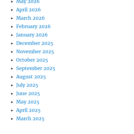
May 2026
April 2026
March 2026
February 2026
January 2026
December 2025
November 2025
October 2025
September 2025
August 2025
July 2025
June 2025
May 2025
April 2025
March 2025