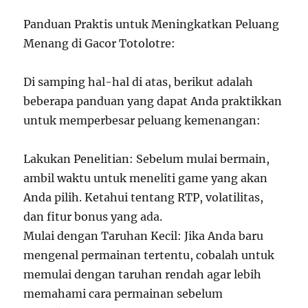
Panduan Praktis untuk Meningkatkan Peluang
Menang di Gacor Totolotre:
Di samping hal-hal di atas, berikut adalah
beberapa panduan yang dapat Anda praktikkan
untuk memperbesar peluang kemenangan:
Lakukan Penelitian: Sebelum mulai bermain,
ambil waktu untuk meneliti game yang akan
Anda pilih. Ketahui tentang RTP, volatilitas,
dan fitur bonus yang ada.
Mulai dengan Taruhan Kecil: Jika Anda baru
mengenal permainan tertentu, cobalah untuk
memulai dengan taruhan rendah agar lebih
memahami cara permainan sebelum