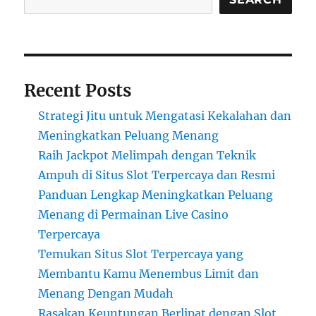
Recent Posts
Strategi Jitu untuk Mengatasi Kekalahan dan
Meningkatkan Peluang Menang
Raih Jackpot Melimpah dengan Teknik
Ampuh di Situs Slot Terpercaya dan Resmi
Panduan Lengkap Meningkatkan Peluang
Menang di Permainan Live Casino
Terpercaya
Temukan Situs Slot Terpercaya yang
Membantu Kamu Menembus Limit dan
Menang Dengan Mudah
Rasakan Keuntungan Berlipat dengan Slot