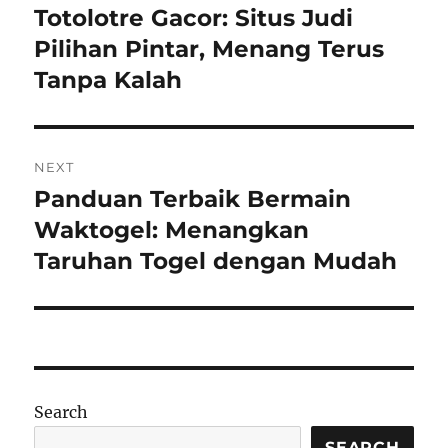
navigation
Totolotre Gacor: Situs Judi
Previous
post:
Pilihan Pintar, Menang Terus
Tanpa Kalah
NEXT
Panduan Terbaik Bermain
Next
post:
Waktogel: Menangkan
Taruhan Togel dengan Mudah
Search
SEARCH