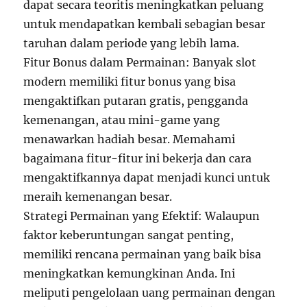
dapat secara teoritis meningkatkan peluang
untuk mendapatkan kembali sebagian besar
taruhan dalam periode yang lebih lama.
Fitur Bonus dalam Permainan: Banyak slot
modern memiliki fitur bonus yang bisa
mengaktifkan putaran gratis, pengganda
kemenangan, atau mini-game yang
menawarkan hadiah besar. Memahami
bagaimana fitur-fitur ini bekerja dan cara
mengaktifkannya dapat menjadi kunci untuk
meraih kemenangan besar.
Strategi Permainan yang Efektif: Walaupun
faktor keberuntungan sangat penting,
memiliki rencana permainan yang baik bisa
meningkatkan kemungkinan Anda. Ini
meliputi pengelolaan uang permainan dengan