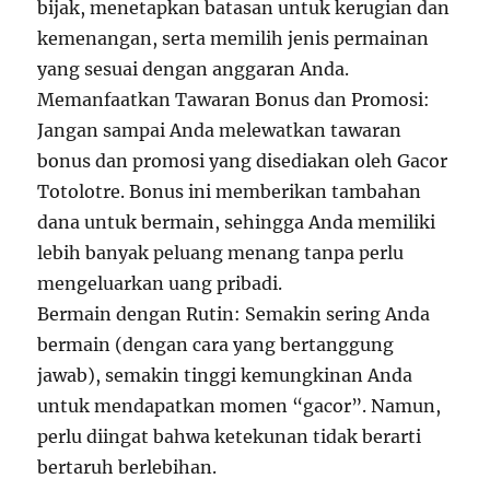
bijak, menetapkan batasan untuk kerugian dan
kemenangan, serta memilih jenis permainan
yang sesuai dengan anggaran Anda.
Memanfaatkan Tawaran Bonus dan Promosi:
Jangan sampai Anda melewatkan tawaran
bonus dan promosi yang disediakan oleh Gacor
Totolotre. Bonus ini memberikan tambahan
dana untuk bermain, sehingga Anda memiliki
lebih banyak peluang menang tanpa perlu
mengeluarkan uang pribadi.
Bermain dengan Rutin: Semakin sering Anda
bermain (dengan cara yang bertanggung
jawab), semakin tinggi kemungkinan Anda
untuk mendapatkan momen “gacor”. Namun,
perlu diingat bahwa ketekunan tidak berarti
bertaruh berlebihan.