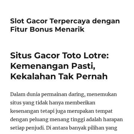
Slot Gacor Terpercaya dengan
Fitur Bonus Menarik
Situs Gacor Toto Lotre:
Kemenangan Pasti,
Kekalahan Tak Pernah
Dalam dunia permainan daring, menemukan
situs yang tidak hanya memberikan
kesenangan tetapi juga merupakan tempat
dengan peluang menang tinggi adalah harapan
setiap penjudi. Di antara banyak pilihan yang