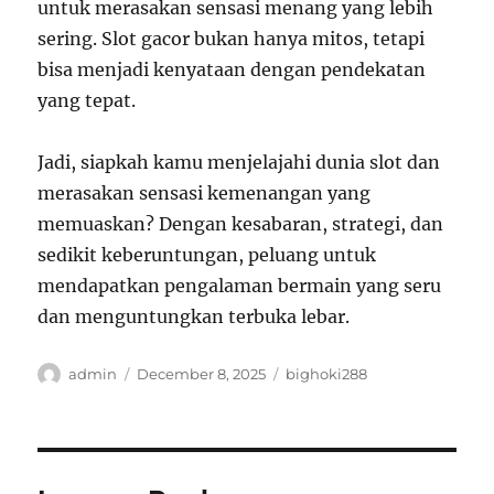
untuk merasakan sensasi menang yang lebih
sering. Slot gacor bukan hanya mitos, tetapi
bisa menjadi kenyataan dengan pendekatan
yang tepat.
Jadi, siapkah kamu menjelajahi dunia slot dan
merasakan sensasi kemenangan yang
memuaskan? Dengan kesabaran, strategi, dan
sedikit keberuntungan, peluang untuk
mendapatkan pengalaman bermain yang seru
dan menguntungkan terbuka lebar.
Author
Posted
Tags
admin
December 8, 2025
bighoki288
on