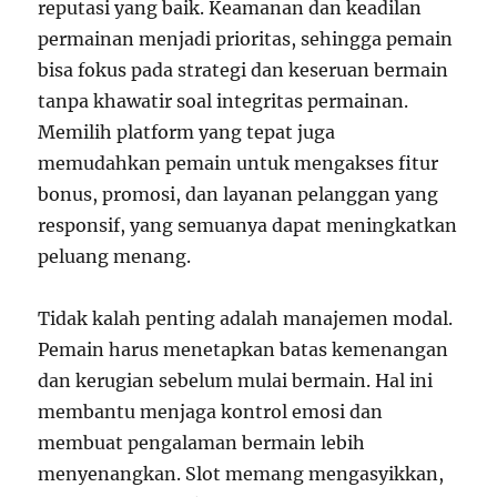
reputasi yang baik. Keamanan dan keadilan
permainan menjadi prioritas, sehingga pemain
bisa fokus pada strategi dan keseruan bermain
tanpa khawatir soal integritas permainan.
Memilih platform yang tepat juga
memudahkan pemain untuk mengakses fitur
bonus, promosi, dan layanan pelanggan yang
responsif, yang semuanya dapat meningkatkan
peluang menang.
Tidak kalah penting adalah manajemen modal.
Pemain harus menetapkan batas kemenangan
dan kerugian sebelum mulai bermain. Hal ini
membantu menjaga kontrol emosi dan
membuat pengalaman bermain lebih
menyenangkan. Slot memang mengasyikkan,