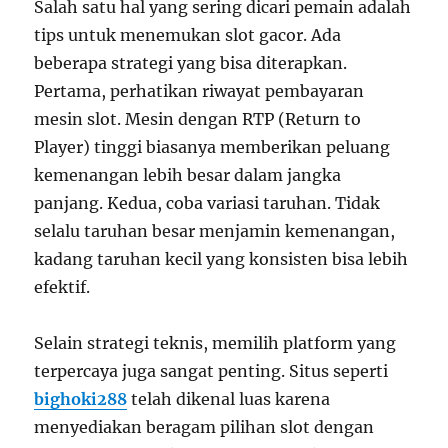
Salah satu hal yang sering dicari pemain adalah
tips untuk menemukan slot gacor. Ada
beberapa strategi yang bisa diterapkan.
Pertama, perhatikan riwayat pembayaran
mesin slot. Mesin dengan RTP (Return to
Player) tinggi biasanya memberikan peluang
kemenangan lebih besar dalam jangka
panjang. Kedua, coba variasi taruhan. Tidak
selalu taruhan besar menjamin kemenangan,
kadang taruhan kecil yang konsisten bisa lebih
efektif.
Selain strategi teknis, memilih platform yang
terpercaya juga sangat penting. Situs seperti
bighoki288
telah dikenal luas karena
menyediakan beragam pilihan slot dengan