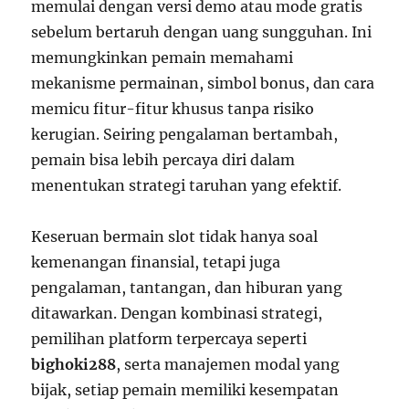
memulai dengan versi demo atau mode gratis
sebelum bertaruh dengan uang sungguhan. Ini
memungkinkan pemain memahami
mekanisme permainan, simbol bonus, dan cara
memicu fitur-fitur khusus tanpa risiko
kerugian. Seiring pengalaman bertambah,
pemain bisa lebih percaya diri dalam
menentukan strategi taruhan yang efektif.
Keseruan bermain slot tidak hanya soal
kemenangan finansial, tetapi juga
pengalaman, tantangan, dan hiburan yang
ditawarkan. Dengan kombinasi strategi,
pemilihan platform terpercaya seperti
bighoki288
, serta manajemen modal yang
bijak, setiap pemain memiliki kesempatan