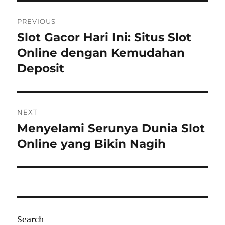
Post
PREVIOUS
navigation
Slot Gacor Hari Ini: Situs Slot
Previous
post:
Online dengan Kemudahan
Deposit
NEXT
Menyelami Serunya Dunia Slot
Next
post:
Online yang Bikin Nagih
Search