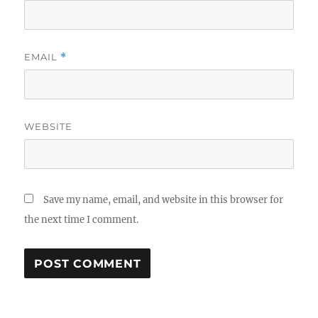
EMAIL
*
WEBSITE
Save my name, email, and website in this browser for
the next time I comment.