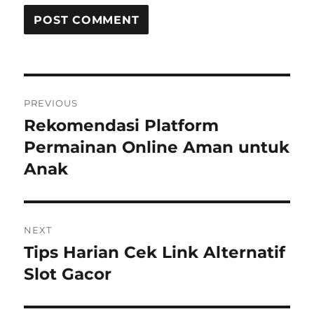
Post
PREVIOUS
navigation
Rekomendasi Platform
Previous
post:
Permainan Online Aman untuk
Anak
NEXT
Tips Harian Cek Link Alternatif
Next
post:
Slot Gacor