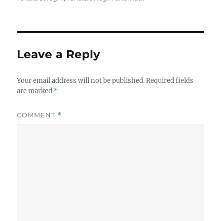
Leave a Reply
Your email address will not be published.
Required fields
are marked
*
COMMENT
*