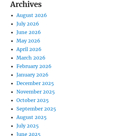
Archives
August 2026
July 2026
June 2026
May 2026
April 2026
March 2026
February 2026
January 2026
December 2025
November 2025
October 2025
September 2025
August 2025
July 2025
June 2025