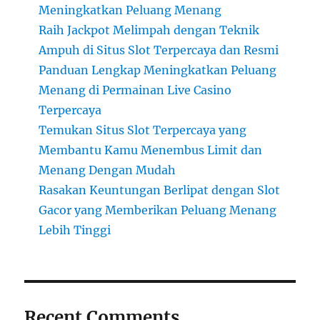
Meningkatkan Peluang Menang
Raih Jackpot Melimpah dengan Teknik
Ampuh di Situs Slot Terpercaya dan Resmi
Panduan Lengkap Meningkatkan Peluang
Menang di Permainan Live Casino
Terpercaya
Temukan Situs Slot Terpercaya yang
Membantu Kamu Menembus Limit dan
Menang Dengan Mudah
Rasakan Keuntungan Berlipat dengan Slot
Gacor yang Memberikan Peluang Menang
Lebih Tinggi
Recent Comments