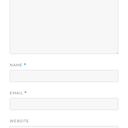
NAME
*
EMAIL
*
WEBSITE