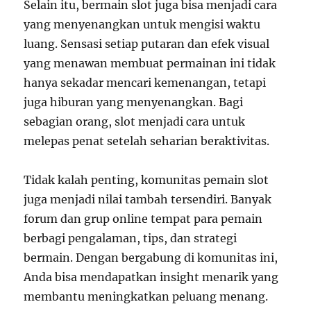
Selain itu, bermain slot juga bisa menjadi cara
yang menyenangkan untuk mengisi waktu
luang. Sensasi setiap putaran dan efek visual
yang menawan membuat permainan ini tidak
hanya sekadar mencari kemenangan, tetapi
juga hiburan yang menyenangkan. Bagi
sebagian orang, slot menjadi cara untuk
melepas penat setelah seharian beraktivitas.
Tidak kalah penting, komunitas pemain slot
juga menjadi nilai tambah tersendiri. Banyak
forum dan grup online tempat para pemain
berbagi pengalaman, tips, dan strategi
bermain. Dengan bergabung di komunitas ini,
Anda bisa mendapatkan insight menarik yang
membantu meningkatkan peluang menang.